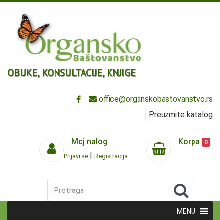
OBUKE, KONSULTACIJE, KNJIGE
office@organskobastovanstvo.rs
Preuzmite katalog
Moj nalog
Korpa
0
|
Prijavi se
Registracija
Pretraga
MENU