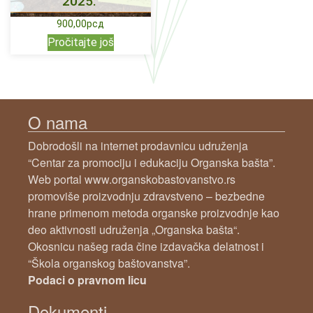
2025.”
900,00
рсд
Pročitajte još
O nama
Dobrodošli na internet prodavnicu udruženja
“Centar za promociju i edukaciju Organska bašta”.
Web portal www.organskobastovanstvo.rs
promoviše proizvodnju zdravstveno – bezbedne
hrane primenom metoda organske proizvodnje kao
deo aktivnosti udruženja „Organska bašta“.
Okosnicu našeg rada čine izdavačka delatnost i
“Škola organskog baštovanstva”.
Podaci o pravnom licu
Dokumenti