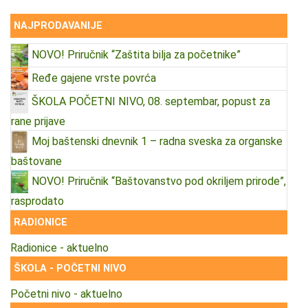
NAJPRODAVANIJE
NOVO! Priručnik “Zaštita bilja za početnike”
Ređe gajene vrste povrća
ŠKOLA POČETNI NIVO, 08. septembar, popust za
rane prijave
Moj baštenski dnevnik 1 – radna sveska za organske
baštovane
NOVO! Priručnik “Baštovanstvo pod okriljem prirode”,
rasprodato
RADIONICE
Radionice - aktuelno
ŠKOLA - POČETNI NIVO
Početni nivo - aktuelno