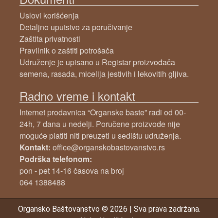
Uslovi korišćenja
Detaljno uputstvo za poručivanje
Zaštita privatnosti
Pravilnik o zaštiti potrošača
Udruženje je upisano u Registar proizvođača
semena, rasada, micelija jestivih i lekovitih gljiva.
Radno vreme i kontakt
Internet prodavnica “Organske baste” radi od 00-
24h, 7 dana u nedelji. Poručene proizvode nije
moguće platiti niti preuzeti u sedištu udruženja.
Kontakt:
office@organskobastovanstvo.rs
Podrška telefonom:
pon - pet 14-16 časova na broj
064 1388488
Organsko Baštovanstvo
© 2026
|
Sva prava zadržana.