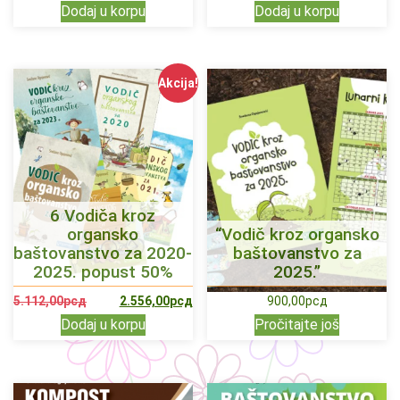
Dodaj u korpu
Dodaj u korpu
Akcija!
6 Vodiča kroz
organsko
“Vodič kroz organsko
baštovanstvo za 2020-
baštovanstvo za
2025. popust 50%
2025.”
5.112,00
рсд
2.556,00
рсд
900,00
рсд
Dodaj u korpu
Pročitajte još