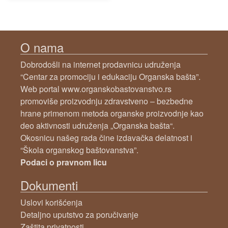
O nama
Dobrodošli na internet prodavnicu udruženja
“Centar za promociju i edukaciju Organska bašta”.
Web portal www.organskobastovanstvo.rs
promoviše proizvodnju zdravstveno – bezbedne
hrane primenom metoda organske proizvodnje kao
deo aktivnosti udruženja „Organska bašta“.
Okosnicu našeg rada čine izdavačka delatnost i
“Škola organskog baštovanstva”.
Podaci o pravnom licu
Dokumenti
Uslovi korišćenja
Detaljno uputstvo za poručivanje
Zaštita privatnosti