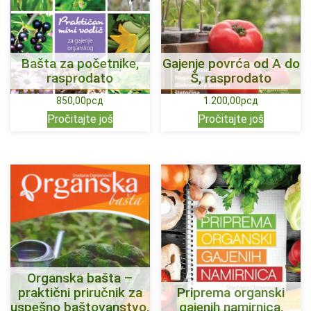
Bašta za početnike,
Gajenje povrća od A do
rasprodato
Š, rasprodato
850,00
рсд
1.200,00
рсд
Pročitajte još
Pročitajte još
Organska bašta –
praktični priručnik za
Priprema organski
uspešno baštovanstvo,
gajenih namirnica,