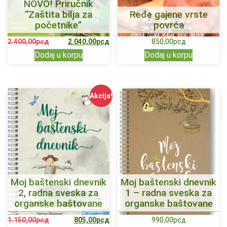
NOVO! Priručnik
“Zaštita bilja za
Ređe gajene vrste
početnike”
povrća
2.400,00
рсд
2.040,00
рсд
850,00
рсд
Dodaj u korpu
Dodaj u korpu
Akcija!
Moj baštenski dnevnik
Moj baštenski dnevnik
2, radna sveska za
1 – radna sveska za
organske baštovane
organske baštovane
1.150,00
рсд
805,00
рсд
990,00
рсд