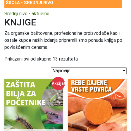
ŠKOLA - SREDNJI NIVO
Srednji nivo - aktuelno
KNJIGE
Za organske baštovane, profesionalne proizvođače kao i
ostale kupce naših izdanja pripremili smo ponudu knjiga po
povlašćenim cenama.
Prikazani svi od ukupno 13 rezultata
Akcija!