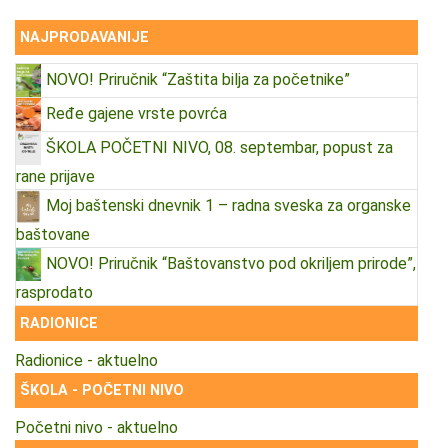
NAJPRODAVANIJE
NOVO! Priručnik “Zaštita bilja za početnike”
Ređe gajene vrste povrća
ŠKOLA POČETNI NIVO, 08. septembar, popust za
rane prijave
Moj baštenski dnevnik 1 – radna sveska za organske
baštovane
NOVO! Priručnik “Baštovanstvo pod okriljem prirode”,
rasprodato
RADIONICE
Radionice - aktuelno
ŠKOLA - POČETNI NIVO
Početni nivo - aktuelno