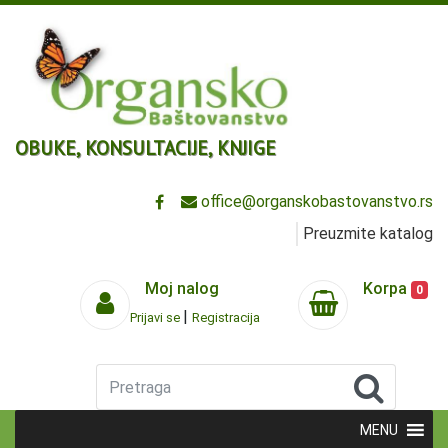
OBUKE, KONSULTACIJE, KNJIGE
office@organskobastovanstvo.rs
Preuzmite katalog
Moj nalog
Korpa
0
|
Prijavi se
Registracija
Pretraga
MENU