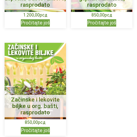
rasprodato
rasprodato
1.200,00
рсд
850,00
рсд
Pročitajte još
Pročitajte još
Začinske i lekovite
biljke u org. bašti,
rasprodato
850,00
рсд
Pročitajte još