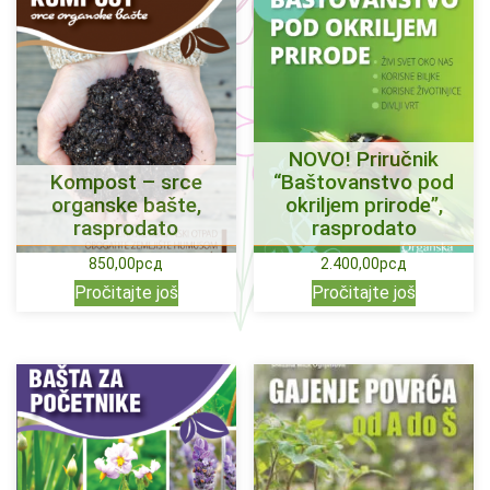
NOVO! Priručnik
Kompost – srce
“Baštovanstvo pod
organske bašte,
okriljem prirode”,
rasprodato
rasprodato
850,00
рсд
2.400,00
рсд
Pročitajte još
Pročitajte još