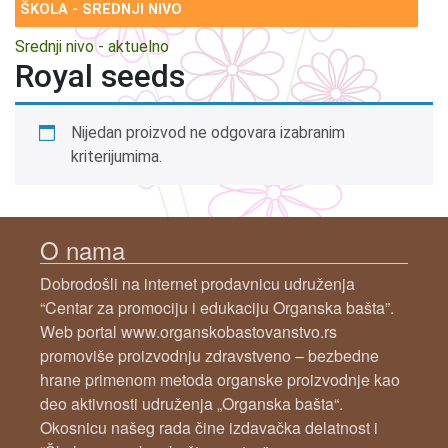
ŠKOLA - SREDNJI NIVO
Srednji nivo - aktuelno
Royal seeds
Nijedan proizvod ne odgovara izabranim
kriterijumima.
O nama
Dobrodošli na internet prodavnicu udruženja
“Centar za promociju i edukaciju Organska bašta”.
Web portal www.organskobastovanstvo.rs
promoviše proizvodnju zdravstveno – bezbedne
hrane primenom metoda organske proizvodnje kao
deo aktivnosti udruženja „Organska bašta“.
Okosnicu našeg rada čine izdavačka delatnost i