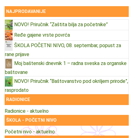
NAJPRODAVANIJE
NOVO! Priručnik “Zaštita bilja za početnike”
Ređe gajene vrste povrća
ŠKOLA POČETNI NIVO, 08. septembar, popust za
rane prijave
Moj baštenski dnevnik 1 – radna sveska za organske
baštovane
NOVO! Priručnik “Baštovanstvo pod okriljem prirode”,
rasprodato
RADIONICE
Radionice - aktuelno
ŠKOLA - POČETNI NIVO
Početni nivo - aktuelno