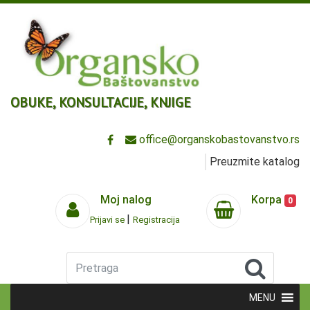
OBUKE, KONSULTACIJE, KNJIGE
office@organskobastovanstvo.rs
Preuzmite katalog
Moj nalog
Korpa
0
|
Prijavi se
Registracija
Pretraga
MENU