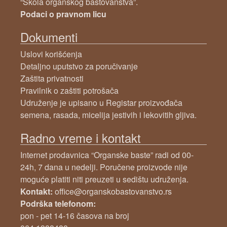
“Škola organskog baštovanstva”.
Podaci o pravnom licu
Dokumenti
Uslovi korišćenja
Detaljno uputstvo za poručivanje
Zaštita privatnosti
Pravilnik o zaštiti potrošača
Udruženje je upisano u Registar proizvođača
semena, rasada, micelija jestivih i lekovitih gljiva.
Radno vreme i kontakt
Internet prodavnica “Organske baste” radi od 00-
24h, 7 dana u nedelji. Poručene proizvode nije
moguće platiti niti preuzeti u sedištu udruženja.
Kontakt:
office@organskobastovanstvo.rs
Podrška telefonom:
pon - pet 14-16 časova na broj