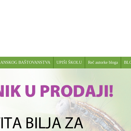
GANSKOG BAŠTOVANSTVA
UPIŠI ŠKOLU
Reč autorke bloga
BL