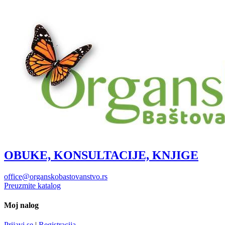
OBUKE, KONSULTACIJE, KNJIGE
office@organskobastovanstvo.rs
Preuzmite katalog
Moj nalog
Prijavi se
|
Registracija