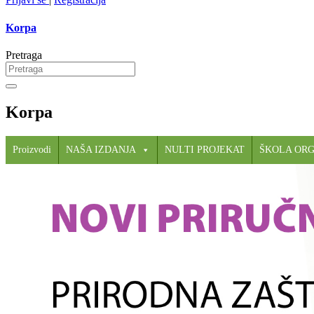
Korpa
Pretraga
Korpa
Proizvodi
NAŠA IZDANJA
NULTI PROJEKAT
ŠKOLA OR