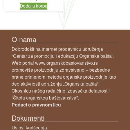
Dodaj u korpu
O nama
Dobrodošli na internet prodavnicu udruženja
“Centar za promociju i edukaciju Organska bašta”.
Web portal www.organskobastovanstvo.rs
promoviše proizvodnju zdravstveno – bezbedne
hrane primenom metoda organske proizvodnje kao
deo aktivnosti udruženja „Organska bašta“.
Okosnicu našeg rada čine izdavačka delatnost i
“Škola organskog baštovanstva”.
Podaci o pravnom licu
Dokumenti
Uslovi korišćenja