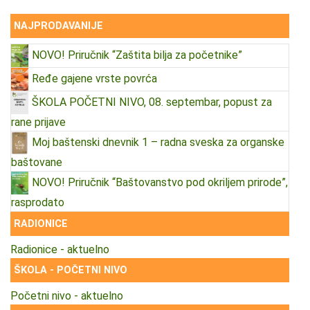
NAJPRODAVANIJE
NOVO! Priručnik “Zaštita bilja za početnike”
Ređe gajene vrste povrća
ŠKOLA POČETNI NIVO, 08. septembar, popust za
rane prijave
Moj baštenski dnevnik 1 – radna sveska za organske
baštovane
NOVO! Priručnik “Baštovanstvo pod okriljem prirode”,
rasprodato
RADIONICE
Radionice - aktuelno
ŠKOLA - POČETNI NIVO
Početni nivo - aktuelno