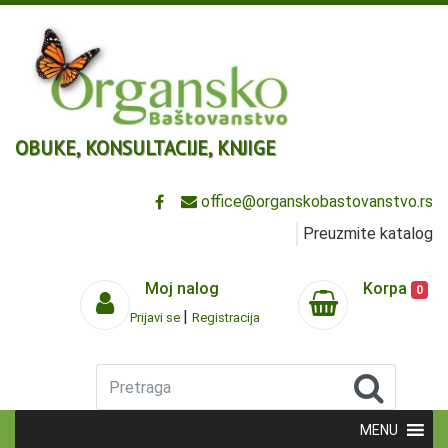
OBUKE, KONSULTACIJE, KNJIGE
office@organskobastovanstvo.rs
Preuzmite katalog
Moj nalog
Korpa
0
|
Prijavi se
Registracija
Pretraga
MENU