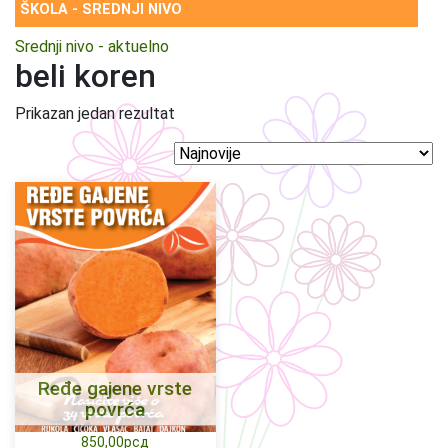
ŠKOLA - SREDNJI NIVO
Srednji nivo - aktuelno
beli koren
Prikazan jedan rezultat
Ređe gajene vrste
povrća
850,00
рсд