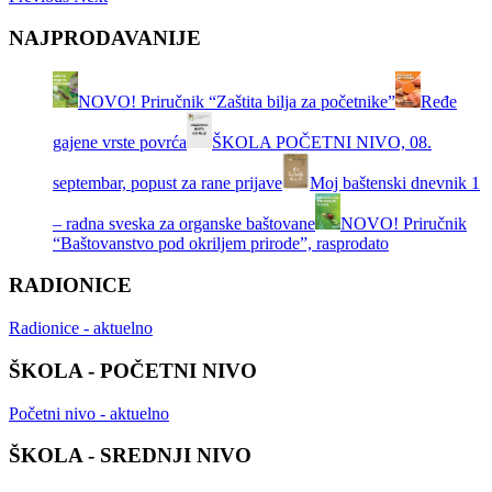
NAJPRODAVANIJE
NOVO! Priručnik “Zaštita bilja za početnike”
Ređe
gajene vrste povrća
ŠKOLA POČETNI NIVO, 08.
septembar, popust za rane prijave
Moj baštenski dnevnik 1
– radna sveska za organske baštovane
NOVO! Priručnik
“Baštovanstvo pod okriljem prirode”, rasprodato
RADIONICE
Radionice - aktuelno
ŠKOLA - POČETNI NIVO
Početni nivo - aktuelno
ŠKOLA - SREDNJI NIVO