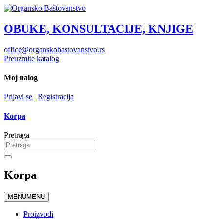
OBUKE, KONSULTACIJE, KNJIGE
office@organskobastovanstvo.rs
Preuzmite katalog
Moj nalog
Prijavi se
|
Registracija
Korpa
Pretraga
Korpa
MENU
MENU
Proizvodi