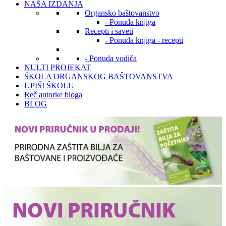
NAŠA IZDANJA
Organsko baštovanstvo
- Ponuda knjiga
Recepti i saveti
- Ponuda knjiga - recepti
- Ponuda vodiča
NULTI PROJEKAT
ŠKOLA ORGANSKOG BAŠTOVANSTVA
UPIŠI ŠKOLU
Reč autorke bloga
BLOG