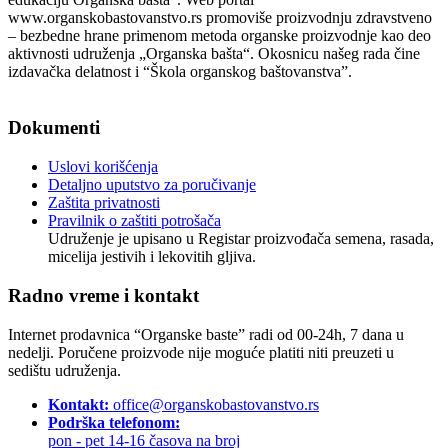
www.organskobastovanstvo.rs promoviše proizvodnju zdravstveno
– bezbedne hrane primenom metoda organske proizvodnje kao deo
aktivnosti udruženja „Organska bašta“. Okosnicu našeg rada čine
izdavačka delatnost i “Škola organskog baštovanstva”.
Podaci o pravnom licu
Dokumenti
Uslovi korišćenja
Detaljno uputstvo za poručivanje
Zaštita privatnosti
Pravilnik o zaštiti potrošača
Udruženje je upisano u Registar proizvođača semena, rasada,
micelija jestivih i lekovitih gljiva.
Radno vreme i kontakt
Internet prodavnica “Organske baste” radi od 00-24h, 7 dana u
nedelji. Poručene proizvode nije moguće platiti niti preuzeti u
sedištu udruženja.
Kontakt:
office@organskobastovanstvo.rs
Podrška telefonom:
pon - pet 14-16 časova na broj