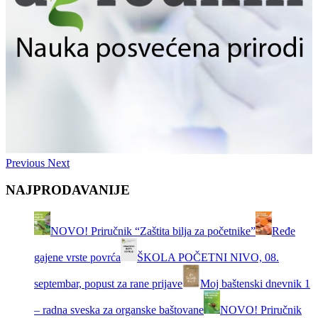
Previous
Next
NAJPRODAVANIJE
NOVO! Priručnik “Zaštita bilja za početnike”
Ređe
gajene vrste povrća
ŠKOLA POČETNI NIVO, 08.
septembar, popust za rane prijave
Moj baštenski dnevnik 1
– radna sveska za organske baštovane
NOVO! Priručnik