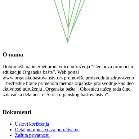
O nama
Dobrodošli na internet prodavnicu udruženja “Centar za promociju i
edukaciju Organska bašta”. Web portal
www.organskobastovanstvo.rs promoviše proizvodnju zdravstveno
– bezbedne hrane primenom metoda organske proizvodnje kao deo
aktivnosti udruženja „Organska bašta“. Okosnicu našeg rada čine
izdavačka delatnost i “Škola organskog baštovanstva”.
Podaci o pravnom licu
Dokumenti
Uslovi korišćenja
Detaljno uputstvo za poručivanje
Zaštita privatnosti