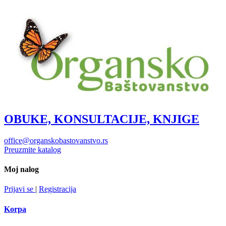
OBUKE, KONSULTACIJE, KNJIGE
office@organskobastovanstvo.rs
Preuzmite katalog
Moj nalog
Prijavi se
|
Registracija
Korpa