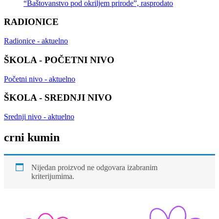
“Baštovanstvo pod okriljem prirode”, rasprodato
RADIONICE
Radionice - aktuelno
ŠKOLA - POČETNI NIVO
Početni nivo - aktuelno
ŠKOLA - SREDNJI NIVO
Srednji nivo - aktuelno
crni kumin
Nijedan proizvod ne odgovara izabranim
kriterijumima.