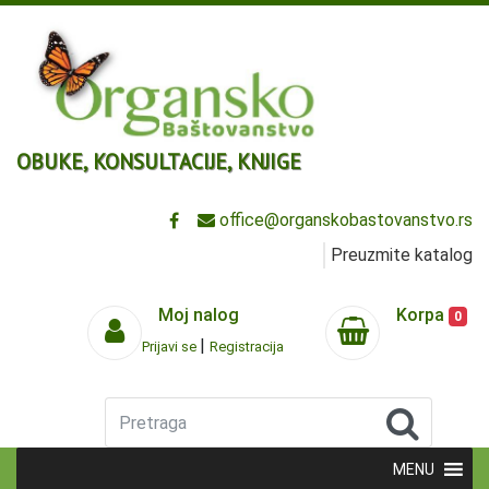
OBUKE, KONSULTACIJE, KNJIGE
office@organskobastovanstvo.rs
Preuzmite katalog
Moj nalog
Korpa
0
|
Prijavi se
Registracija
Pretraga
MENU