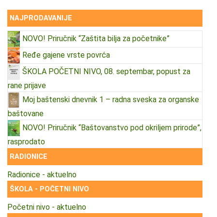
NAJPRODAVANIJE
NOVO! Priručnik “Zaštita bilja za početnike”
Ređe gajene vrste povrća
ŠKOLA POČETNI NIVO, 08. septembar, popust za
rane prijave
Moj baštenski dnevnik 1 – radna sveska za organske
baštovane
NOVO! Priručnik “Baštovanstvo pod okriljem prirode”,
rasprodato
RADIONICE
Radionice - aktuelno
ŠKOLA - POČETNI NIVO
Početni nivo - aktuelno