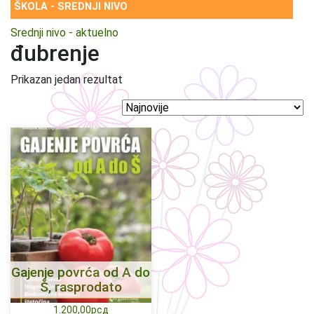
ŠKOLA - SREDNJI NIVO
Srednji nivo - aktuelno
đubrenje
Prikazan jedan rezultat
Gajenje povrća od A do
Š, rasprodato
1.200,00
рсд