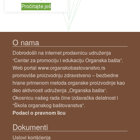
Pročitajte još
O nama
Dobrodošli na internet prodavnicu udruženja
“Centar za promociju i edukaciju Organska bašta”.
Web portal www.organskobastovanstvo.rs
promoviše proizvodnju zdravstveno – bezbedne
hrane primenom metoda organske proizvodnje kao
deo aktivnosti udruženja „Organska bašta“.
Okosnicu našeg rada čine izdavačka delatnost i
“Škola organskog baštovanstva”.
Podaci o pravnom licu
Dokumenti
Uslovi korišćenja