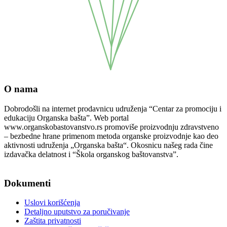
O nama
Dobrodošli na internet prodavnicu udruženja “Centar za promociju i
edukaciju Organska bašta”. Web portal
www.organskobastovanstvo.rs promoviše proizvodnju zdravstveno
– bezbedne hrane primenom metoda organske proizvodnje kao deo
aktivnosti udruženja „Organska bašta“. Okosnicu našeg rada čine
izdavačka delatnost i “Škola organskog baštovanstva”.
Podaci o pravnom licu
Dokumenti
Uslovi korišćenja
Detaljno uputstvo za poručivanje
Zaštita privatnosti