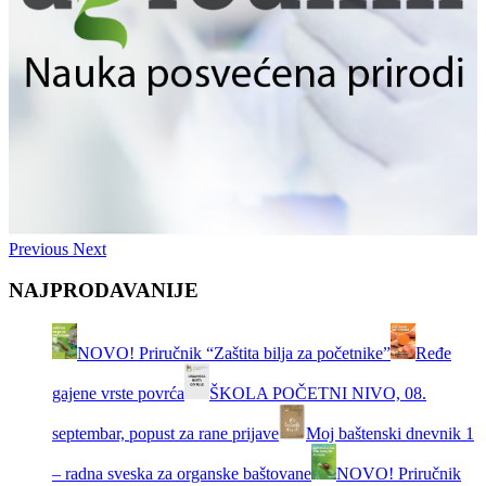
Previous
Next
NAJPRODAVANIJE
NOVO! Priručnik “Zaštita bilja za početnike”
Ređe
gajene vrste povrća
ŠKOLA POČETNI NIVO, 08.
septembar, popust za rane prijave
Moj baštenski dnevnik 1
– radna sveska za organske baštovane
NOVO! Priručnik