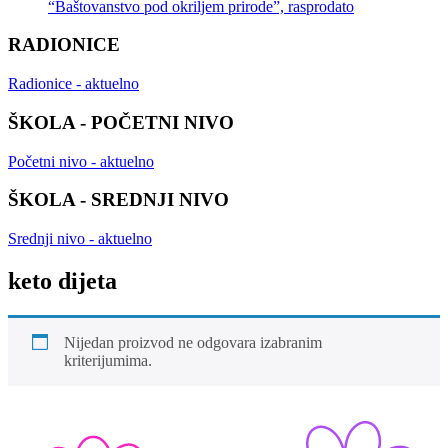
“Baštovanstvo pod okriljem prirode”, rasprodato
RADIONICE
Radionice - aktuelno
ŠKOLA - POČETNI NIVO
Početni nivo - aktuelno
ŠKOLA - SREDNJI NIVO
Srednji nivo - aktuelno
keto dijeta
Nijedan proizvod ne odgovara izabranim
kriterijumima.