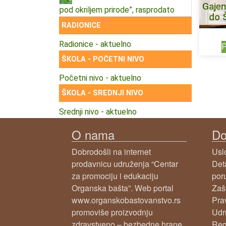
Gajen
pod okriljem prirode”, rasprodato
do 
RADIONICE
Radionice - aktuelno
P
ŠKOLA - POČETNI NIVO
Početni nivo - aktuelno
ŠKOLA - SREDNJI NIVO
Srednji nivo - aktuelno
O nama
Do
Dobrodošli na internet
Usl
prodavnicu udruženja “Centar
Det
za promociju i edukaciju
por
Organska bašta”. Web portal
Zašt
www.organskobastovanstvo.rs
Prav
promoviše proizvodnju
Udr
zdravstveno – bezbedne hrane
Reg