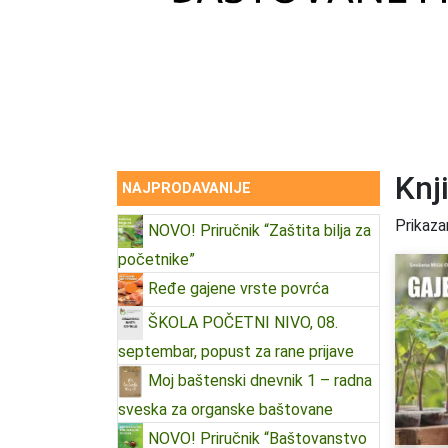
Knj
NAJPRODAVANIJE
Prikaza
NOVO! Priručnik “Zaštita bilja za
početnike”
Ređe gajene vrste povrća
ŠKOLA POČETNI NIVO, 08.
septembar, popust za rane prijave
Moj baštenski dnevnik 1 – radna
sveska za organske baštovane
NOVO! Priručnik “Baštovanstvo