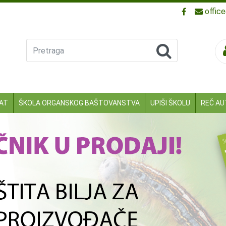
offic
Pretraga
KAT
ŠKOLA ORGANSKOG BAŠTOVANSTVA
UPIŠI ŠKOLU
REČ AU