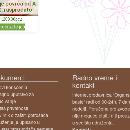
je povrća od A
Š, rasprodato
1.200,00
рсд
ročitajte još
kumenti
Radno vreme i
kontakt
ovi korišćenja
aljno uputstvo za
Internet prodavnica “Organ
učivanje
baste” radi od 00-24h, 7 da
ita privatnosti
nedelji. Poručene proizvode
ilnik o zaštiti potrošača
nije moguće platiti niti preuz
uženje je upisano u
u sedištu udruženja.
istar proizvođača semena,
Kontakt: