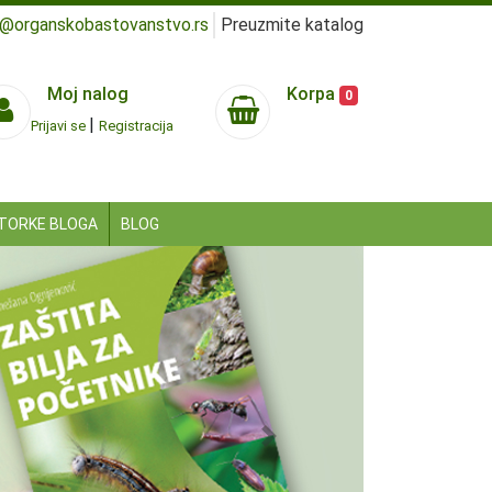
e@organskobastovanstvo.rs
Preuzmite katalog
Moj nalog
Korpa
0
|
Prijavi se
Registracija
TORKE BLOGA
BLOG
Next