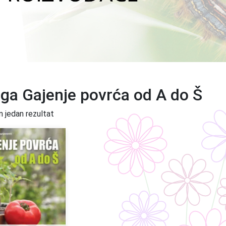
iga Gajenje povrća od A do Š
n jedan rezultat