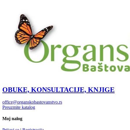
OBUKE, KONSULTACIJE, KNJIGE
office@organskobastovanstvo.rs
Preuzmite katalog
Moj nalog
Prijavi se
|
Registracija