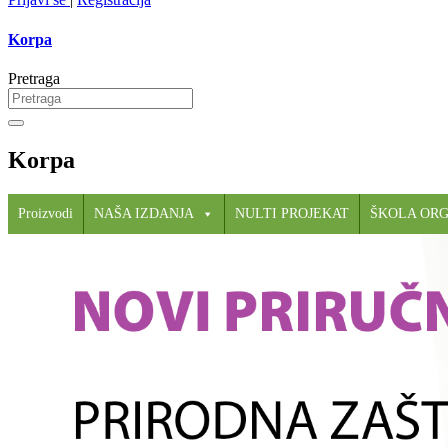
Korpa
Pretraga
Korpa
Proizvodi
NAŠA IZDANJA
NULTI PROJEKAT
ŠKOLA OR