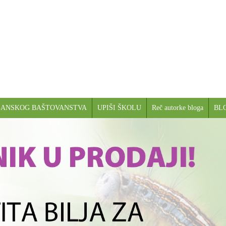
GANSKOG BAŠTOVANSTVA
UPIŠI ŠKOLU
Reč autorke bloga
BL