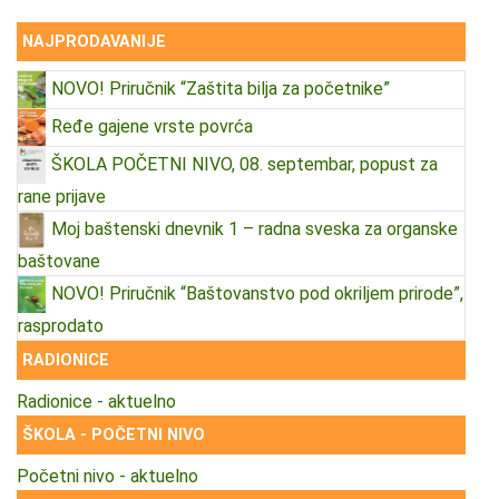
NAJPRODAVANIJE
NOVO! Priručnik “Zaštita bilja za početnike”
Ređe gajene vrste povrća
ŠKOLA POČETNI NIVO, 08. septembar, popust za
rane prijave
Moj baštenski dnevnik 1 – radna sveska za organske
baštovane
NOVO! Priručnik “Baštovanstvo pod okriljem prirode”,
rasprodato
RADIONICE
Radionice - aktuelno
ŠKOLA - POČETNI NIVO
Početni nivo - aktuelno