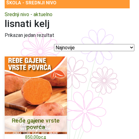
ŠKOLA - SREDNJI NIVO
Srednji nivo - aktuelno
lisnati kelj
Prikazan jedan rezultat
Ređe gajene vrste
povrća
850,00
рсд