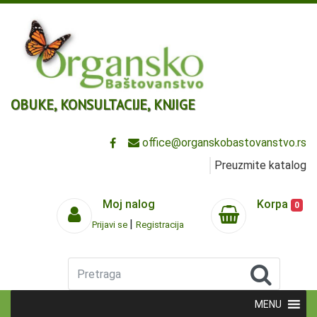
OBUKE, KONSULTACIJE, KNJIGE
office@organskobastovanstvo.rs
Preuzmite katalog
Moj nalog
Korpa
0
|
Prijavi se
Registracija
Pretraga
MENU