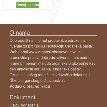
Dodaj u korpu
O nama
Dobrodošli na internet prodavnicu udruženja
“Centar za promociju i edukaciju Organska bašta”.
Web portal www.organskobastovanstvo.rs
promoviše proizvodnju zdravstveno – bezbedne
hrane primenom metoda organske proizvodnje kao
deo aktivnosti udruženja „Organska bašta“.
Okosnicu našeg rada čine izdavačka delatnost i
“Škola organskog baštovanstva”.
Podaci o pravnom licu
Dokumenti
Uslovi korišćenja