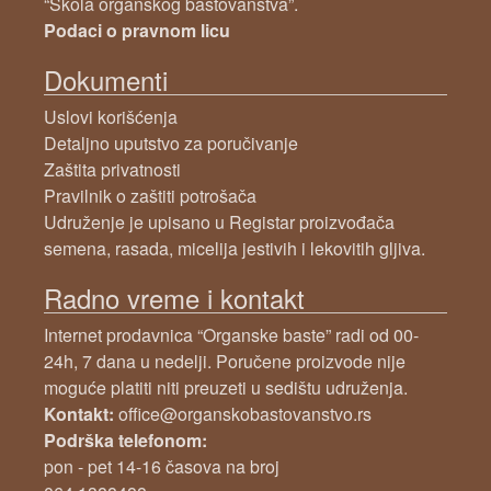
“Škola organskog baštovanstva”.
Podaci o pravnom licu
Dokumenti
Uslovi korišćenja
Detaljno uputstvo za poručivanje
Zaštita privatnosti
Pravilnik o zaštiti potrošača
Udruženje je upisano u Registar proizvođača
semena, rasada, micelija jestivih i lekovitih gljiva.
Radno vreme i kontakt
Internet prodavnica “Organske baste” radi od 00-
24h, 7 dana u nedelji. Poručene proizvode nije
moguće platiti niti preuzeti u sedištu udruženja.
Kontakt:
office@organskobastovanstvo.rs
Podrška telefonom:
pon - pet 14-16 časova na broj