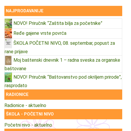
NAJPRODAVANIJE
NOVO! Priručnik “Zaštita bilja za početnike”
Ređe gajene vrste povrća
ŠKOLA POČETNI NIVO, 08. septembar, popust za
rane prijave
Moj baštenski dnevnik 1 – radna sveska za organske
baštovane
NOVO! Priručnik “Baštovanstvo pod okriljem prirode”,
rasprodato
RADIONICE
Radionice - aktuelno
ŠKOLA - POČETNI NIVO
Početni nivo - aktuelno