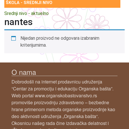
ŠKOLA - SREDNJI NIVO
Srednji nivo - aktuelno
nantes
Nijedan proizvod ne odgovara izabranim
kriterijumima.
O nama
Dobrodošli na internet prodavnicu udruženja
“Centar za promociju i edukaciju Organska bašta”.
Web portal www.organskobastovanstvo.rs
promoviše proizvodnju zdravstveno – bezbedne
hrane primenom metoda organske proizvodnje kao
deo aktivnosti udruženja „Organska bašta“.
Okosnicu našeg rada čine izdavačka delatnost i