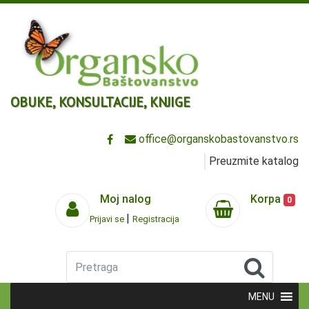
OBUKE, KONSULTACIJE, KNJIGE
office@organskobastovanstvo.rs
Preuzmite katalog
Moj nalog
Korpa
0
|
Prijavi se
Registracija
Pretraga
MENU