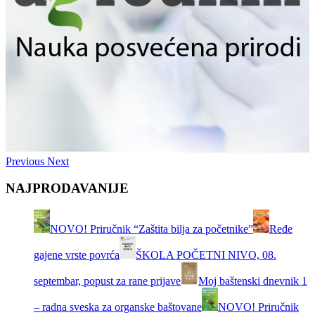
Previous
Next
NAJPRODAVANIJE
NOVO! Priručnik “Zaštita bilja za početnike”
Ređe
gajene vrste povrća
ŠKOLA POČETNI NIVO, 08.
septembar, popust za rane prijave
Moj baštenski dnevnik 1
– radna sveska za organske baštovane
NOVO! Priručnik