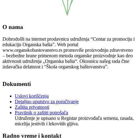
O nama
Dobrodošli na internet prodavnicu udruženja “Centar za promociju i
edukaciju Organska bašta”. Web portal
www.organskobastovanstvo.rs promoviše proizvodnju zdravstveno
– bezbedne hrane primenom metoda organske proizvodnje kao deo
aktivnosti udruženja „Organska bašta“. Okosnicu našeg rada čine
izdavačka delatnost i “Škola organskog baštovanstva”.
Podaci o pravnom licu
Dokumenti
Uslovi korišćenja
Detaljno uputstvo za poručivanje
Zaštita privatnosti
Pravilnik o zaštiti potrošača
Udruženje je upisano u Registar proizvođača semena, rasada,
micelija jestivih i lekovitih gljiva.
Radno vreme i kontakt