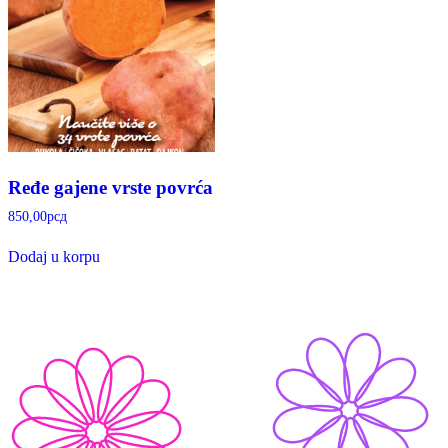
Ređe gajene vrste povrća
850,00
рсд
Dodaj u korpu