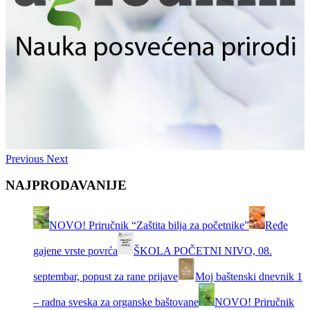
Previous
Next
NAJPRODAVANIJE
NOVO! Priručnik “Zaštita bilja za početnike”
Ređe
gajene vrste povrća
ŠKOLA POČETNI NIVO, 08.
septembar, popust za rane prijave
Moj baštenski dnevnik 1
– radna sveska za organske baštovane
NOVO! Priručnik