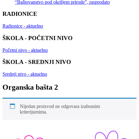
“Baštovanstvo pod okriljem prirode”, rasprodato
RADIONICE
Radionice - aktuelno
ŠKOLA - POČETNI NIVO
Početni nivo - aktuelno
ŠKOLA - SREDNJI NIVO
Srednji nivo - aktuelno
Organska bašta 2
Nijedan proizvod ne odgovara izabranim
kriterijumima.