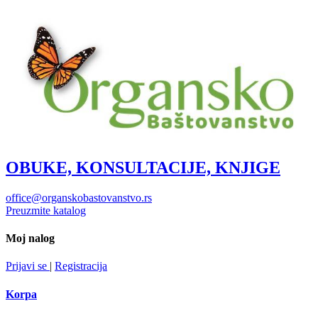
OBUKE, KONSULTACIJE, KNJIGE
office@organskobastovanstvo.rs
Preuzmite katalog
Moj nalog
Prijavi se
|
Registracija
Korpa