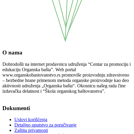
O nama
Dobrodošli na internet prodavnicu udruženja “Centar za promociju i
edukaciju Organska bašta”. Web portal
www.organskobastovanstvo.rs promoviše proizvodnju zdravstveno
– bezbedne hrane primenom metoda organske proizvodnje kao deo
aktivnosti udruženja „Organska bašta“. Okosnicu našeg rada čine
izdavačka delatnost i “Škola organskog baštovanstva”.
Podaci o pravnom licu
Dokumenti
Uslovi korišćenja
Detaljno uputstvo za poručivanje
Zaštita privatnosti