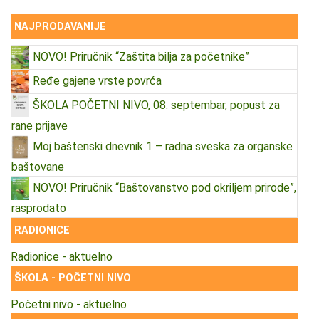
NAJPRODAVANIJE
NOVO! Priručnik “Zaštita bilja za početnike”
Ređe gajene vrste povrća
ŠKOLA POČETNI NIVO, 08. septembar, popust za
rane prijave
Moj baštenski dnevnik 1 – radna sveska za organske
baštovane
NOVO! Priručnik “Baštovanstvo pod okriljem prirode”,
rasprodato
RADIONICE
Radionice - aktuelno
ŠKOLA - POČETNI NIVO
Početni nivo - aktuelno