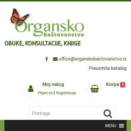
OBUKE, KONSULTACIJE, KNJIGE
office@organskobastovanstvo.rs
Preuzmite katalog
Moj nalog
Korpa
0
|
Prijavi se
Registracija
Pretraga
MENU