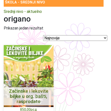
ŠKOLA - SREDNJI NIVO
Srednji nivo - aktuelno
origano
Prikazan jedan rezultat
Začinske i lekovite
biljke u org. bašti,
rasprodato
850,00
рсд