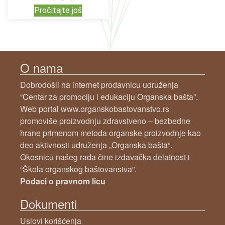
Pročitajte još
O nama
Dobrodošli na internet prodavnicu udruženja
“Centar za promociju i edukaciju Organska bašta”.
Web portal www.organskobastovanstvo.rs
promoviše proizvodnju zdravstveno – bezbedne
hrane primenom metoda organske proizvodnje kao
deo aktivnosti udruženja „Organska bašta“.
Okosnicu našeg rada čine izdavačka delatnost i
“Škola organskog baštovanstva”.
Podaci o pravnom licu
Dokumenti
Uslovi korišćenja