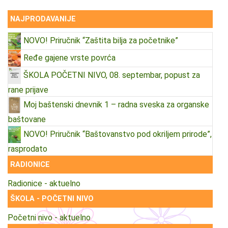
NAJPRODAVANIJE
NOVO! Priručnik “Zaštita bilja za početnike”
Ređe gajene vrste povrća
ŠKOLA POČETNI NIVO, 08. septembar, popust za
rane prijave
Moj baštenski dnevnik 1 – radna sveska za organske
baštovane
NOVO! Priručnik “Baštovanstvo pod okriljem prirode”,
rasprodato
RADIONICE
Radionice - aktuelno
ŠKOLA - POČETNI NIVO
Početni nivo - aktuelno