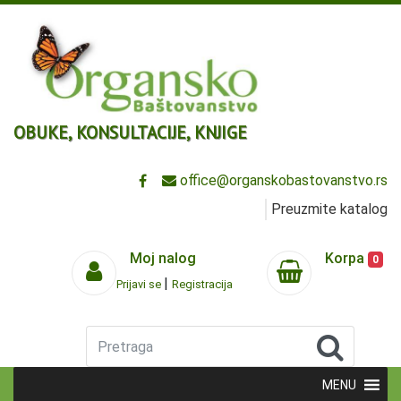
OBUKE, KONSULTACIJE, KNJIGE
office@organskobastovanstvo.rs
Preuzmite katalog
Moj nalog
Korpa
0
|
Prijavi se
Registracija
Pretraga
MENU