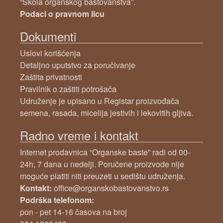
“Škola organskog baštovanstva”.
Podaci o pravnom licu
Dokumenti
Uslovi korišćenja
Detaljno uputstvo za poručivanje
Zaštita privatnosti
Pravilnik o zaštiti potrošača
Udruženje je upisano u Registar proizvođača
semena, rasada, micelija jestivih i lekovitih gljiva.
Radno vreme i kontakt
Internet prodavnica “Organske baste” radi od 00-
24h, 7 dana u nedelji. Poručene proizvode nije
moguće platiti niti preuzeti u sedištu udruženja.
Kontakt:
office@organskobastovanstvo.rs
Podrška telefonom:
pon - pet 14-16 časova na broj