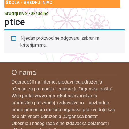
ŠKOLA - SREDNJI NIVO
Srednji nivo - aktuelno
ptice
Nijedan proizvod ne odgovara izabranim
kriterijumima.
O nama
Dobrodošli na internet prodavnicu udruženja
“Centar za promociju i edukaciju Organska bašta”.
Web portal www.organskobastovanstvo.rs
promoviše proizvodnju zdravstveno – bezbedne
hrane primenom metoda organske proizvodnje kao
deo aktivnosti udruženja „Organska bašta“.
Okosnicu našeg rada čine izdavačka delatnost i