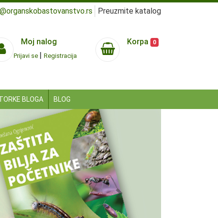
e@organskobastovanstvo.rs
Preuzmite katalog
Moj nalog
Korpa
0
|
Prijavi se
Registracija
TORKE BLOGA
BLOG
Next