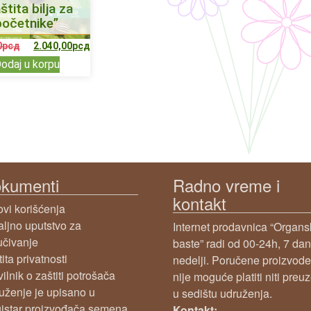
štita bilja za
početnike”
0
рсд
2.040,00
рсд
odaj u korpu
kumenti
Radno vreme i
kontakt
ovi korišćenja
aljno uputstvo za
Internet prodavnica “Organ
učivanje
baste” radi od 00-24h, 7 da
ita privatnosti
nedelji. Poručene proizvode
ilnik o zaštiti potrošača
nije moguće platiti niti preuz
uženje je upisano u
u sedištu udruženja.
istar proizvođača semena,
Kontakt: