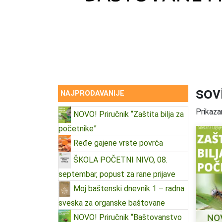
sov
NAJPRODAVANIJE
Prikaza
NOVO! Priručnik “Zaštita bilja za
početnike”
Ređe gajene vrste povrća
ŠKOLA POČETNI NIVO, 08.
septembar, popust za rane prijave
Moj baštenski dnevnik 1 – radna
sveska za organske baštovane
NOV
NOVO! Priručnik “Baštovanstvo