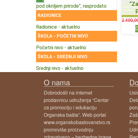
“Za
pod okriljem prirode”, rasprodato
RADIONICE
2.400,0
Radionice - aktuelno
D
ŠKOLA - POČETNI NIVO
Početni nivo - aktuelno
ŠKOLA - SREDNJI NIVO
Srednji nivo - aktuelno
O nama
Do
Dobrodošli na internet
Usl
prodavnicu udruženja “Centar
Det
za promociju i edukaciju
por
Organska bašta”. Web portal
Zašt
www.organskobastovanstvo.rs
Prav
promoviše proizvodnju
Udr
zdravstveno – bezbedne hrane
Reg