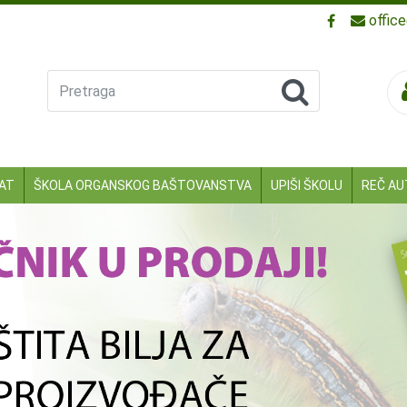
offic
Pretraga
KAT
ŠKOLA ORGANSKOG BAŠTOVANSTVA
UPIŠI ŠKOLU
REČ AU