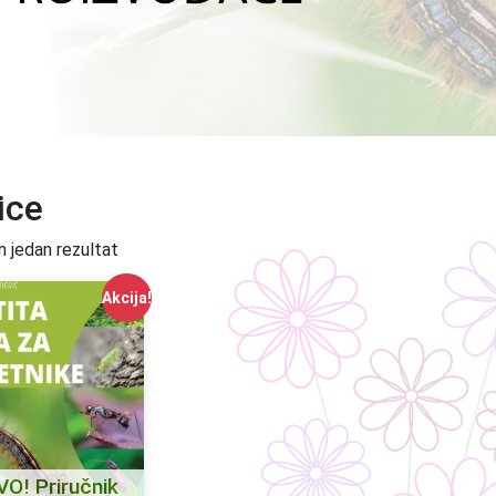
ice
n jedan rezultat
Akcija!
O! Priručnik