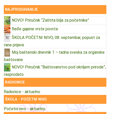
NAJPRODAVANIJE
NOVO! Priručnik “Zaštita bilja za početnike”
Ređe gajene vrste povrća
ŠKOLA POČETNI NIVO, 08. septembar, popust za
rane prijave
Moj baštenski dnevnik 1 – radna sveska za organske
baštovane
NOVO! Priručnik “Baštovanstvo pod okriljem prirode”,
rasprodato
RADIONICE
Radionice - aktuelno
ŠKOLA - POČETNI NIVO
Početni nivo - aktuelno