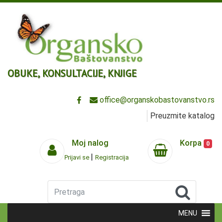
OBUKE, KONSULTACIJE, KNJIGE
office@organskobastovanstvo.rs
Preuzmite katalog
Moj nalog
Korpa
0
|
Prijavi se
Registracija
Pretraga
MENU