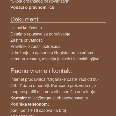
“Škola organskog baštovanstva”.
Podaci o pravnom licu
Dokumenti
Uslovi korišćenja
Detaljno uputstvo za poručivanje
Zaštita privatnosti
Pravilnik o zaštiti potrošača
Udruženje je upisano u Registar proizvođača
semena, rasada, micelija jestivih i lekovitih gljiva.
Radno vreme i kontakt
Internet prodavnica “Organske baste” radi od 00-
24h, 7 dana u nedelji. Poručene proizvode nije
moguće platiti niti preuzeti u sedištu udruženja.
Kontakt:
office@organskobastovanstvo.rs
Podrška telefonom:
pon - pet 14-16 časova na broj