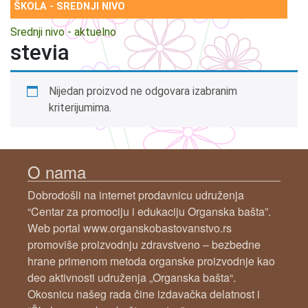
ŠKOLA - SREDNJI NIVO
Srednji nivo - aktuelno
stevia
Nijedan proizvod ne odgovara izabranim
kriterijumima.
O nama
Dobrodošli na internet prodavnicu udruženja
“Centar za promociju i edukaciju Organska bašta”.
Web portal www.organskobastovanstvo.rs
promoviše proizvodnju zdravstveno – bezbedne
hrane primenom metoda organske proizvodnje kao
deo aktivnosti udruženja „Organska bašta“.
Okosnicu našeg rada čine izdavačka delatnost i