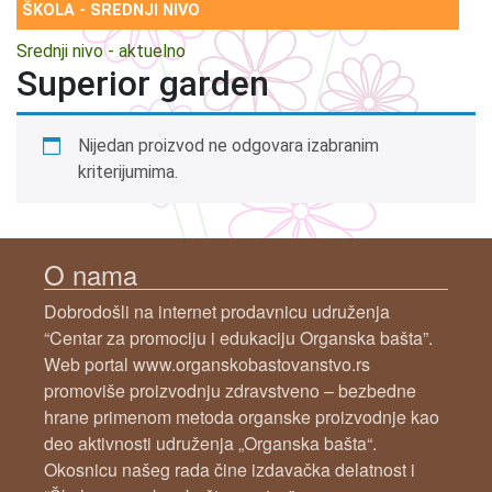
ŠKOLA - SREDNJI NIVO
Srednji nivo - aktuelno
Superior garden
Nijedan proizvod ne odgovara izabranim
kriterijumima.
O nama
Dobrodošli na internet prodavnicu udruženja
“Centar za promociju i edukaciju Organska bašta”.
Web portal www.organskobastovanstvo.rs
promoviše proizvodnju zdravstveno – bezbedne
hrane primenom metoda organske proizvodnje kao
deo aktivnosti udruženja „Organska bašta“.
Okosnicu našeg rada čine izdavačka delatnost i