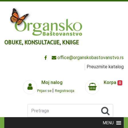
OBUKE, KONSULTACIJE, KNJIGE
office@organskobastovanstvo.rs
Preuzmite katalog
Moj nalog
Korpa
0
|
Prijavi se
Registracija
Pretraga
MENU