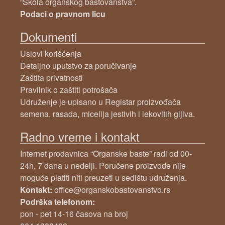
“Škola organskog baštovanstva”.
Podaci o pravnom licu
Dokumenti
Uslovi korišćenja
Detaljno uputstvo za poručivanje
Zaštita privatnosti
Pravilnik o zaštiti potrošača
Udruženje je upisano u Registar proizvođača
semena, rasada, micelija jestivih i lekovitih gljiva.
Radno vreme i kontakt
Internet prodavnica “Organske baste” radi od 00-
24h, 7 dana u nedelji. Poručene proizvode nije
moguće platiti niti preuzeti u sedištu udruženja.
Kontakt:
office@organskobastovanstvo.rs
Podrška telefonom:
pon - pet 14-16 časova na broj