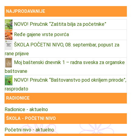
NAJPRODAVANIJE
NOVO! Priručnik “Zaštita bilja za početnike”
Ređe gajene vrste povrća
ŠKOLA POČETNI NIVO, 08. septembar, popust za
rane prijave
Moj baštenski dnevnik 1 – radna sveska za organske
baštovane
NOVO! Priručnik “Baštovanstvo pod okriljem prirode”,
rasprodato
RADIONICE
Radionice - aktuelno
ŠKOLA - POČETNI NIVO
Početni nivo - aktuelno