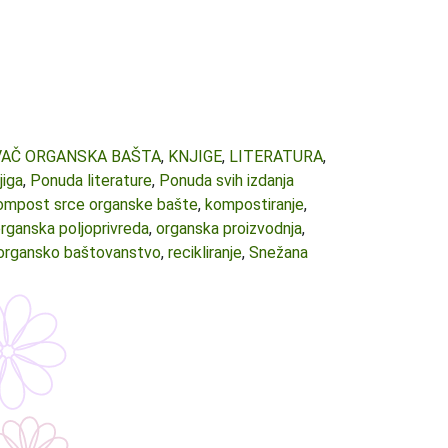
VAČ ORGANSKA BAŠTA
,
KNJIGE
,
LITERATURA
,
jiga
,
Ponuda literature
,
Ponuda svih izdanja
ompost srce organske bašte
,
kompostiranje
,
rganska poljoprivreda
,
organska proizvodnja
,
organsko baštovanstvo
,
recikliranje
,
Snežana