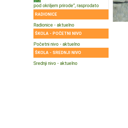
pod okriljem prirode”, rasprodato
RADIONICE
Radionice - aktuelno
ŠKOLA - POČETNI NIVO
Početni nivo - aktuelno
ŠKOLA - SREDNJI NIVO
Srednji nivo - aktuelno