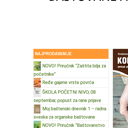
NAJPRODAVANIJE
NOVO! Priručnik “Zaštita bilja za
početnike”
Ređe gajene vrste povrća
ŠKOLA POČETNI NIVO, 08.
septembar, popust za rane prijave
Moj baštenski dnevnik 1 – radna
sveska za organske baštovane
NOVO! Priručnik “Baštovanstvo