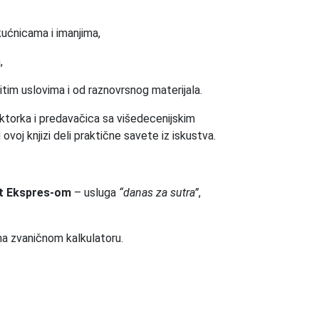
ućnicama i imanjima,
,
itim uslovima i od raznovrsnog materijala.
ktorka i predavačica sa višedecenijskim
ovoj knjizi deli praktične savete iz iskustva.
t Ekspres-om
– usluga
“danas za sutra”
,
a zvaničnom kalkulatoru.