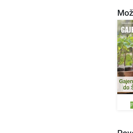
Mož
Gajen
do 
P