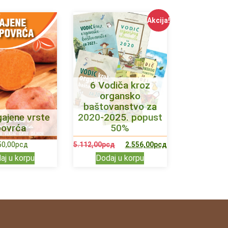
Akcija!
6 Vodiča kroz
organsko
baštovanstvo za
ajene vrste
2020-2025. popust
povrća
50%
50,00
рсд
5.112,00
рсд
2.556,00
рсд
aj u korpu
Dodaj u korpu