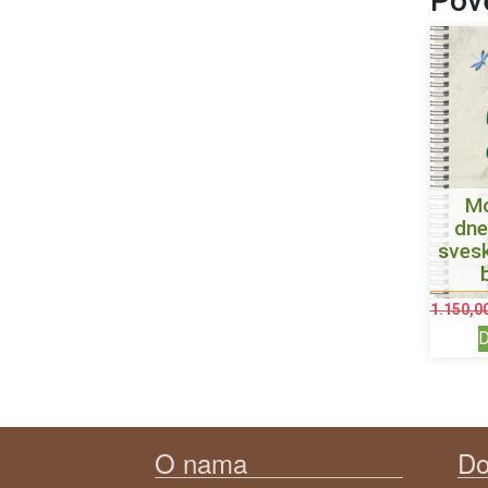
Pove
Mo
dne
sves
1.150,0
D
O nama
Do