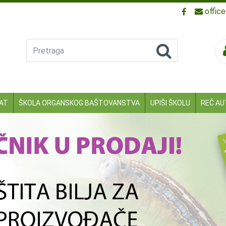
offic
Pretraga
KAT
ŠKOLA ORGANSKOG BAŠTOVANSTVA
UPIŠI ŠKOLU
REČ AU