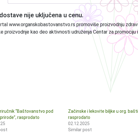
dostave nije uključena u cenu.
rtal www.organskobastovanstvo.rs promoviše proizvodnju zdra
e proizvodnje kao deo aktivnosti udruženja Centar za promociju i
riručnik “Baštovanstvo pod
Začinske i lekovite biljke u org. bašti
 prirode”, rasprodato
rasprodato
025
02.12.2025
post
Similar post