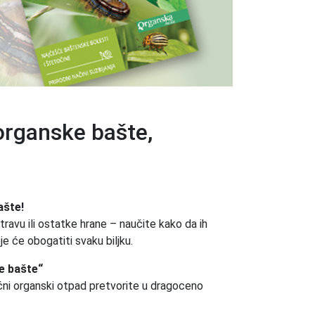
organske bašte,
ašte!
avu ili ostatke hrane – naučite kako da ih
oje će obogatiti svaku biljku.
e bašte“
ućni organski otpad pretvorite u dragoceno