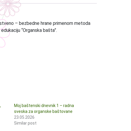
vstveno – bezbedne hrane primenom metoda
 edukaciju “Organska bašta”.
,
Moj baštenski dnevnik 1 – radna
sveska za organske baštovane
23.05.2026
Similar post