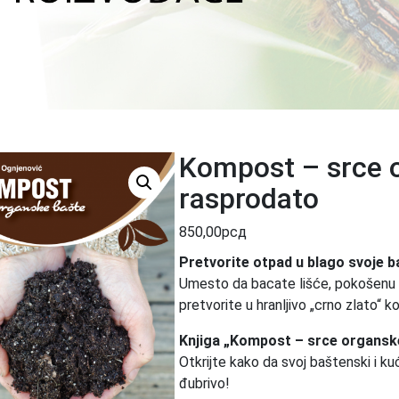
Kompost – srce 
rasprodato
850,00
рсд
Pretvorite otpad u blago svoje b
Umesto da bacate lišće, pokošenu tr
pretvorite u hranljivo „crno zlato“ k
Knjiga „Kompost – srce organsk
Otkrijte kako da svoj baštenski i k
đubrivo!