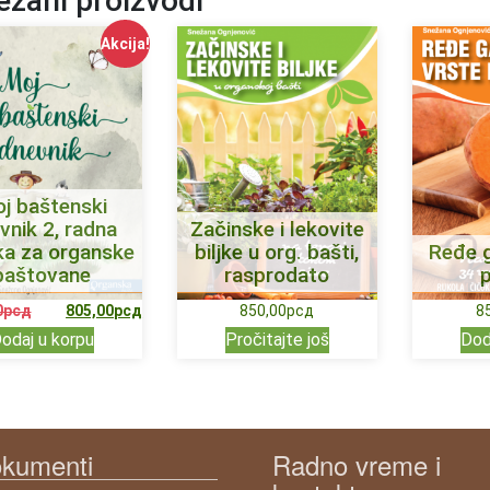
zani proizvodi
Akcija!
j baštenski
vnik 2, radna
Začinske i lekovite
ka za organske
biljke u org. bašti,
Ređe g
baštovane
rasprodato
0
рсд
805,00
рсд
850,00
рсд
8
odaj u korpu
Pročitajte još
Dod
kumenti
Radno vreme i