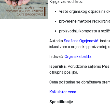
Knjiga vas vodi kroz:
vrste organskog otpada na ok
proverene metode recikliranja
proizvodnju komposta u različ
Autorka
Snežana Ognjenović
instru
iskustvom u organskoj proizvodnji, u 
Izdavač:
Organska bašta
.
Isporuka:
Porudžbine šaljemo
Pos
otkupna pošiljka.
Cena poštarine se obračunava prem
Kalkulator cena
Specifikacije