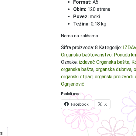
Format:
A5
Obim:
120 strana
Povez:
meki
Težina:
0,18 kg
Nema na zalihama
Šifra proizvoda:
8
Kategorije:
IZDA
Organsko baštovanstvo
,
Ponuda kn
Oznake:
izdavač Organska bašta
,
K
organska bašta
,
organska đubriva
,
o
organski otpad
,
organski proizvodi
,
Ognjenović
Podeli ovo:
Facebook
X
s