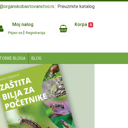
e@organskobastovanstvo.rs
Preuzmite katalog
Moj nalog
Korpa
0
|
Prijavi se
Registracija
TORKE BLOGA
BLOG
Next