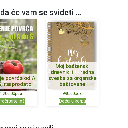
da će vam se svideti …
Moj baštenski
dnevnik 1 – radna
je povrća od A
sveska za organske
Š, rasprodato
baštovane
1.200,00
рсд
990,00
рсд
ročitajte još
Dodaj u korpu