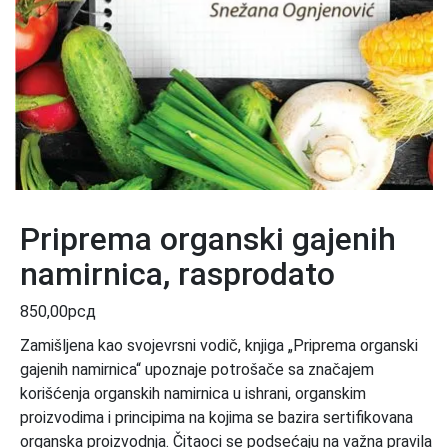
Priprema organski gajenih
namirnica, rasprodato
850,00
рсд
Zamišljena kao svojevrsni vodič, knjiga „Priprema organski
gajenih namirnica“ upoznaje potrošače sa značajem
korišćenja organskih namirnica u ishrani, organskim
proizvodima i principima na kojima se bazira sertifikovana
organska proizvodnja. Čitaoci se podsećaju na važna pravila