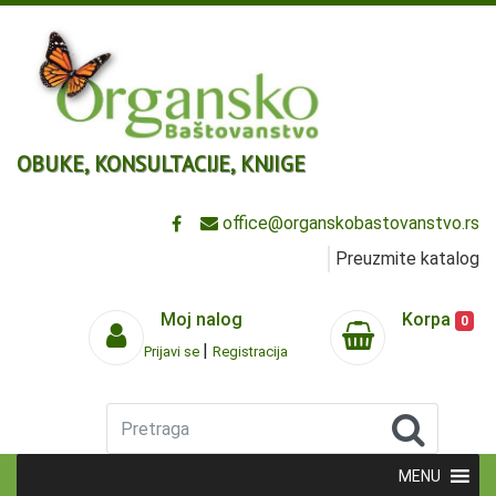
OBUKE, KONSULTACIJE, KNJIGE
office@organskobastovanstvo.rs
Preuzmite katalog
Moj nalog
Korpa
0
|
Prijavi se
Registracija
Pretraga
MENU