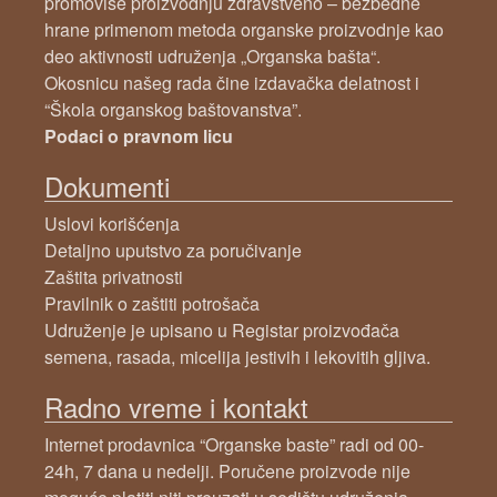
promoviše proizvodnju zdravstveno – bezbedne
hrane primenom metoda organske proizvodnje kao
deo aktivnosti udruženja „Organska bašta“.
Okosnicu našeg rada čine izdavačka delatnost i
“Škola organskog baštovanstva”.
Podaci o pravnom licu
Dokumenti
Uslovi korišćenja
Detaljno uputstvo za poručivanje
Zaštita privatnosti
Pravilnik o zaštiti potrošača
Udruženje je upisano u Registar proizvođača
semena, rasada, micelija jestivih i lekovitih gljiva.
Radno vreme i kontakt
Internet prodavnica “Organske baste” radi od 00-
24h, 7 dana u nedelji. Poručene proizvode nije