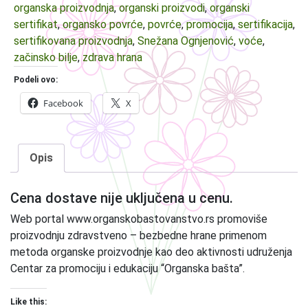
organska proizvodnja
,
organski proizvodi
,
organski
sertifikat
,
organsko povrće
,
povrće
,
promocija
,
sertifikacija
,
sertifikovana proizvodnja
,
Snežana Ognjenović
,
voće
,
začinsko bilje
,
zdrava hrana
Podeli ovo:
Facebook
X
Opis
Cena dostave nije uključena u cenu.
Web portal www.organskobastovanstvo.rs promoviše
proizvodnju zdravstveno – bezbedne hrane primenom
metoda organske proizvodnje kao deo aktivnosti udruženja
Centar za promociju i edukaciju “Organska bašta”.
Like this: