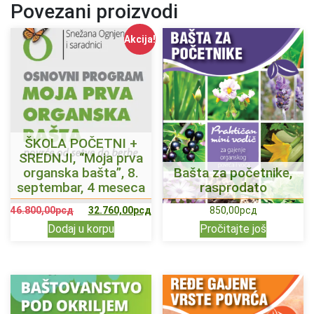
Povezani proizvodi
Akcija!
ŠKOLA POČETNI +
SREDNJI, “Moja prva
organska bašta”, 8.
Bašta za početnike,
septembar, 4 meseca
rasprodato
46.800,00
рсд
32.760,00
рсд
850,00
рсд
Dodaj u korpu
Pročitajte još