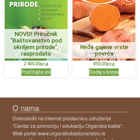
NOVO! Priručnik
“Baštovanstvo pod
okriljem prirode”,
Ređe gajene vrste
rasprodato
povrća
2.400,00
рсд
850,00
рсд
Pročitajte još
Dodaj u korpu
O nama
Dobrodošli na internet prodavnicu udruženja
“Centar za promociju i edukaciju Organska bašta”.
Web portal www.organskobastovanstvo.rs