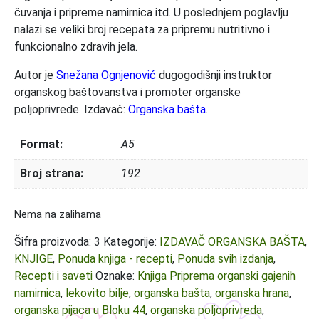
čuvanja i pripreme namirnica itd. U poslednjem poglavlju
nalazi se veliki broj recepata za pripremu nutritivno i
funkcionalno zdravih jela.
Autor je
Snežana Ognjenović
dugogodišnji instruktor
organskog baštovanstva i promoter organske
poljoprivrede. Izdavač:
Organska bašta
.
Format:
A5
Broj strana:
192
Nema na zalihama
Šifra proizvoda:
3
Kategorije:
IZDAVAČ ORGANSKA BAŠTA
,
KNJIGE
,
Ponuda knjiga - recepti
,
Ponuda svih izdanja
,
Recepti i saveti
Oznake:
Knjiga Priprema organski gajenih
namirnica
,
lekovito bilje
,
organska bašta
,
organska hrana
,
organska pijaca u Bloku 44
,
organska poljoprivreda
,