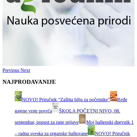
Previous
Next
NAJPRODAVANIJE
NOVO! Priručnik “Zaštita bilja za početnike”
Ređe
gajene vrste povrća
ŠKOLA POČETNI NIVO, 08.
septembar, popust za rane prijave
Moj baštenski dnevnik 1
– radna sveska za organske baštovane
NOVO! Priručnik