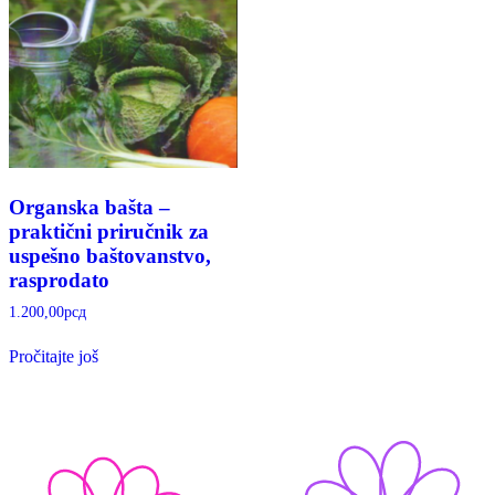
Organska bašta –
praktični priručnik za
uspešno baštovanstvo,
rasprodato
1.200,00
рсд
Pročitajte još