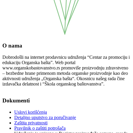
O nama
Dobrodošli na internet prodavnicu udruženja “Centar za promociju i
edukaciju Organska bašta”. Web portal
www.organskobastovanstvo.rs promoviše proizvodnju zdravstveno
– bezbedne hrane primenom metoda organske proizvodnje kao deo
aktivnosti udruženja „Organska bašta“. Okosnicu našeg rada čine
izdavačka delatnost i “Škola organskog baštovanstva”.
Podaci o pravnom licu
Dokumenti
Uslovi korišćenja
Detaljno uputstvo za poručivanje
Zaštita privatnosti
Pravilnik o zaštiti potrošača