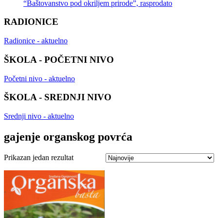
“Baštovanstvo pod okriljem prirode”, rasprodato
RADIONICE
Radionice - aktuelno
ŠKOLA - POČETNI NIVO
Početni nivo - aktuelno
ŠKOLA - SREDNJI NIVO
Srednji nivo - aktuelno
gajenje organskog povrća
Prikazan jedan rezultat