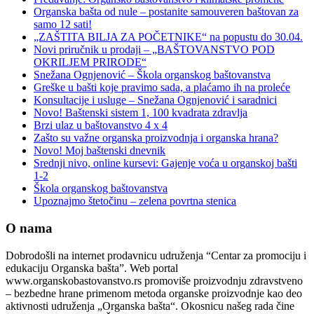
Organska bašta od nule – postanite samouveren baštovan za
samo 12 sati!
„ZAŠTITA BILJA ZA POČETNIKE“ na popustu do 30.04.
Novi priručnik u prodaji – „BAŠTOVANSTVO POD
OKRILJEM PRIRODE“
Snežana Ognjenović – Škola organskog baštovanstva
Greške u bašti koje pravimo sada, a plaćamo ih na proleće
Konsultacije i usluge – Snežana Ognjenović i saradnici
Novo! Baštenski sistem 1, 100 kvadrata zdravlja
Brzi ulaz u baštovanstvo 4 x 4
Zašto su važne organska proizvodnja i organska hrana?
Novo! Moj baštenski dnevnik
Srednji nivo, online kursevi: Gajenje voća u organskoj bašti
1-2
Škola organskog baštovanstva
Upoznajmo štetočinu – zelena povrtna stenica
O nama
Dobrodošli na internet prodavnicu udruženja “Centar za promociju i
edukaciju Organska bašta”. Web portal
www.organskobastovanstvo.rs promoviše proizvodnju zdravstveno
– bezbedne hrane primenom metoda organske proizvodnje kao deo
aktivnosti udruženja „Organska bašta“. Okosnicu našeg rada čine