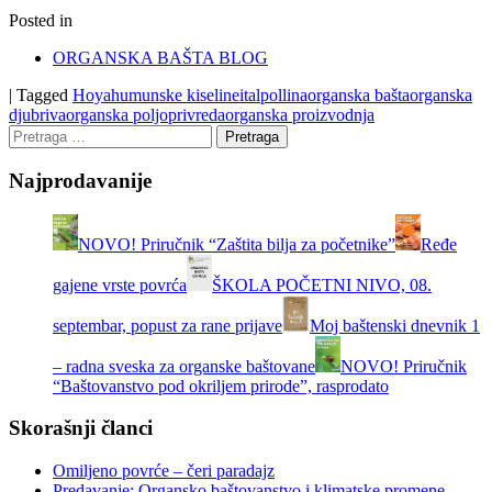
Posted in
ORGANSKA BAŠTA BLOG
|
Tagged
Hoya
humunske kiseline
italpollina
organska bašta
organska
djubriva
organska poljoprivreda
organska proizvodnja
Najprodavanije
NOVO! Priručnik “Zaštita bilja za početnike”
Ređe
gajene vrste povrća
ŠKOLA POČETNI NIVO, 08.
septembar, popust za rane prijave
Moj baštenski dnevnik 1
– radna sveska za organske baštovane
NOVO! Priručnik
“Baštovanstvo pod okriljem prirode”, rasprodato
Skorašnji članci
Omiljeno povrće – čeri paradajz
Predavanje: Organsko baštovanstvo i klimatske promene