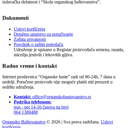
izdavačka delatnost i “Škola organskog baštovanstva”.
Podaci o pravnom licu
Dokumenti
Uslovi korišćenja
Detaljno uputstvo za poručivanje
Zaštita privatnosti
Pravilnik o zaštiti potrošača
Udruženje je upisano u Registar proizvođača semena, rasada,
micelija jestivih i lekovitih gljiva.
Radno vreme i kontakt
Internet prodavnica “Organske baste” radi od 00-24h, 7 dana u
nedelji. Poručene proizvode nije moguće platiti niti preuzeti u
sedištu udruženja.
Kontakt:
office@organskobastovanstvo.rs
Podrška telefonom:
pon - pet 14-16 časova na broj
064 1388488
Organsko Baštovanstvo
© 2026
|
Sva prava zadržana.
Uslovi
korišćenja