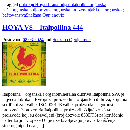
|
Tagged
đubrenje
Hoya
ishrana biljaka
italpollina
organska
bašta
organska poljoprivreda
organska proizvodnja
Škola organskog
baštovanstva
Snežana Ognjenović
HOYA VS – Italpollina 444
Postovano
08.03.2024
|
od
Snezana Ognjenovic
Italpollina – organska i organomineralna đubriva Italpollina SPA je
najveća fabrika u Evropi za proizvodnju organskih đubriva, koji ima
sertifikat za kvalitet ISO 9001. Kvalitet proizvoda i sigurnost
proizvođača govori da Italpollina proizvodi isključivo takve
proizvode koji su dozvoljeni (broj dozvole 833DT3) za korišćenje
na teritoriji Evropske Unije i zadovoljavalju pravila korišćenja
stočnog otpada za […]