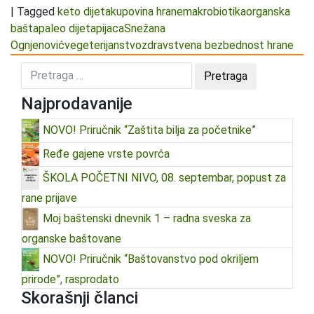
|
Tagged
keto dijeta
kupovina hrane
makrobiotika
organska
bašta
paleo dijeta
pijaca
Snežana
Ognjenović
vegeterijanstvo
zdravstvena bezbednost hrane
Najprodavanije
NOVO! Priručnik “Zaštita bilja za početnike”
Ređe gajene vrste povrća
ŠKOLA POČETNI NIVO, 08. septembar, popust za
rane prijave
Moj baštenski dnevnik 1 – radna sveska za
organske baštovane
NOVO! Priručnik “Baštovanstvo pod okriljem
prirode”, rasprodato
Skorašnji članci