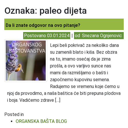
Oznaka:
paleo dijeta
Da li znate odgovor na ovo pitanje?
Postovano
03.01.2024
|
od
Snezana Ognjenovic
Lepi beli pokrivač za nekoliko dana
su zamenili blato i kiša. Bez obzira
na to, imamo osećaj da je zima
prošla, a ovo varljivo sunce nas
mami da razmišljamo o bašti i
započnemo kupovinu semena.
Radujemo se vremenu koje ćemo u
njoj da provodimo, a naša baštica će biti prepuna plodova
i boja. Vadićemo zdrave […]
Posted in
ORGANSKA BAŠTA BLOG