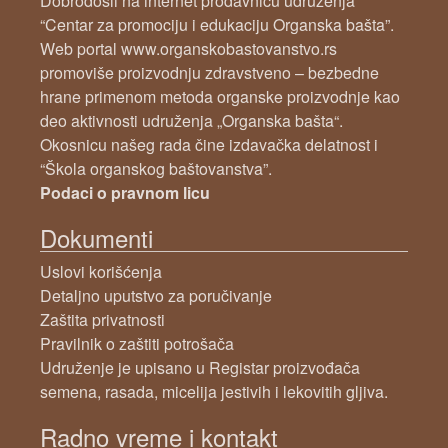
Dobrodošli na internet prodavnicu udruženja
“Centar za promociju i edukaciju Organska bašta”.
Web portal www.organskobastovanstvo.rs
promoviše proizvodnju zdravstveno – bezbedne
hrane primenom metoda organske proizvodnje kao
deo aktivnosti udruženja „Organska bašta“.
Okosnicu našeg rada čine izdavačka delatnost i
“Škola organskog baštovanstva”.
Podaci o pravnom licu
Dokumenti
Uslovi korišćenja
Detaljno uputstvo za poručivanje
Zaštita privatnosti
Pravilnik o zaštiti potrošača
Udruženje je upisano u Registar proizvođača
semena, rasada, micelija jestivih i lekovitih gljiva.
Radno vreme i kontakt