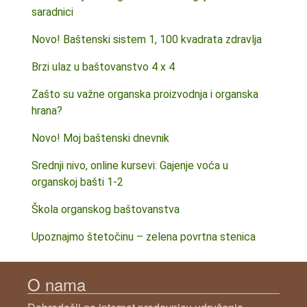
saradnici
Novo! Baštenski sistem 1, 100 kvadrata zdravlja
Brzi ulaz u baštovanstvo 4 x 4
Zašto su važne organska proizvodnja i organska
hrana?
Novo! Moj baštenski dnevnik
Srednji nivo, online kursevi: Gajenje voća u
organskoj bašti 1-2
Škola organskog baštovanstva
Upoznajmo štetočinu – zelena povrtna stenica
O nama