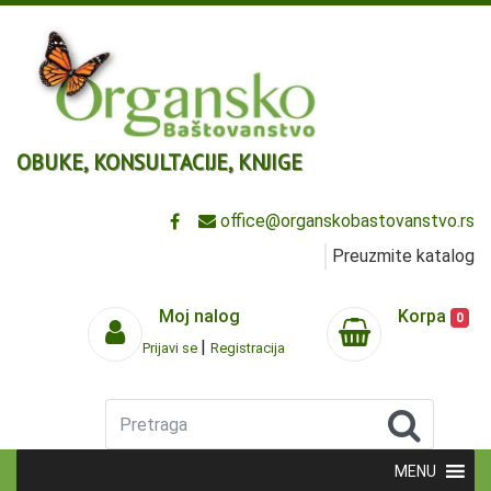
OBUKE, KONSULTACIJE, KNJIGE
office@organskobastovanstvo.rs
Preuzmite katalog
Moj nalog
Korpa
0
|
Prijavi se
Registracija
Pretraga
MENU