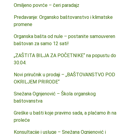
Omiljeno povrće – čeri paradajz
Predavanje: Organsko baštovanstvo i klimatske
promene
Organska bašta od nule – postanite samouveren
baštovan za samo 12 sati!
„ZAŠTITA BILJA ZA POČETNIKE“ na popustu do
30.04.
Novi priručnik u prodaji – „BAŠTOVANSTVO POD
OKRILJEM PRIRODE“
Snežana Ognjenović – Škola organskog
baštovanstva
Greške u bašti koje pravimo sada, a plaćamo ih na
proleće
Konsultacije i usluge – Snežana Ognjenović i