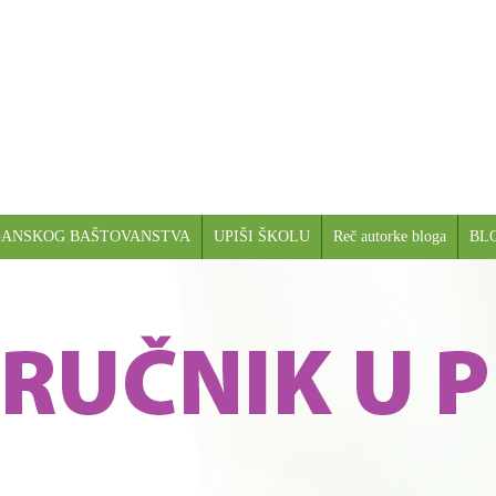
GANSKOG BAŠTOVANSTVA
UPIŠI ŠKOLU
Reč autorke bloga
BL