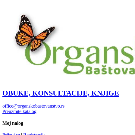
OBUKE, KONSULTACIJE, KNJIGE
office@organskobastovanstvo.rs
Preuzmite katalog
Moj nalog
Prijavi se
|
Registracija