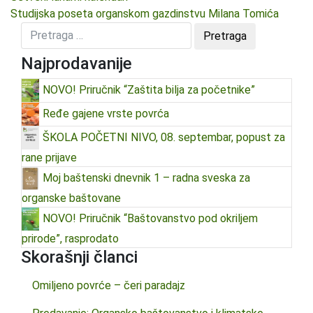
Studijska poseta organskom gazdinstvu Milana Tomića
Najprodavanije
NOVO! Priručnik “Zaštita bilja za početnike”
Ređe gajene vrste povrća
ŠKOLA POČETNI NIVO, 08. septembar, popust za
rane prijave
Moj baštenski dnevnik 1 – radna sveska za
organske baštovane
NOVO! Priručnik “Baštovanstvo pod okriljem
prirode”, rasprodato
Skorašnji članci
Omiljeno povrće – čeri paradajz