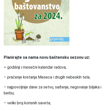
Planirajte sa nama novu baštensku sezonu uz:
–
godišnji i mesečni kalendar radova;
– praćenje kretanja Meseca i drugih nebeskih tela;
– najpovoljnije dane za setvu, sađenje, negovanje biljaka i
berbu;
– veliki broj korisnih saveta;