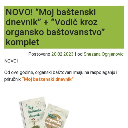
NOVO! “Moj baštenski
dnevnik” + “Vodič kroz
organsko baštovanstvo”
komplet
Postovano
20.02.2023
|
od
Snezana Ognjenovic
NOVO!
Od ove godine, organski baštovani imaju na raspolaganju i
priručnik
“Moj baštenski dnevnik”
.