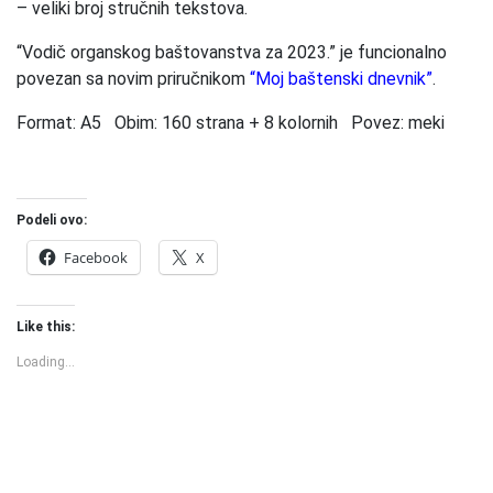
– veliki broj stručnih tekstova.
“Vodič organskog baštovanstva za 2023.” je funcionalno
povezan sa novim priručnikom
“Moj baštenski dnevnik”
.
Format: A5 Obim: 160 strana + 8 kolornih Povez: meki
Podeli ovo:
Facebook
X
Like this:
Loading...