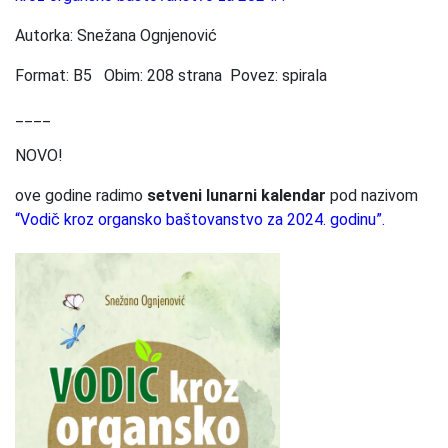
Autorka: Snežana Ognjenović
Format: B5 Obim: 208 strana Povez: spirala
____
NOVO!
ove godine radimo
setveni lunarni kalendar
pod nazivom
“Vodič kroz organsko baštovanstvo za 2024. godinu”.