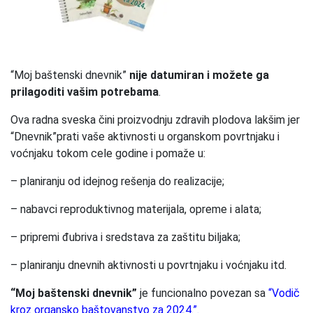
“Moj baštenski dnevnik”
nije datumiran i možete ga
prilagoditi vašim potrebama
.
Ova radna sveska čini proizvodnju zdravih plodova lakšim jer
“Dnevnik”prati vaše aktivnosti u organskom povrtnjaku i
voćnjaku tokom cele godine i pomaže u:
– planiranju od idejnog rešenja do realizacije;
– nabavci reproduktivnog materijala, opreme i alata;
– pripremi đubriva i sredstava za zaštitu biljaka;
– planiranju dnevnih aktivnosti u povrtnjaku i voćnjaku itd.
“Moj baštenski dnevnik”
je funcionalno povezan sa
“Vodič
kroz organsko baštovanstvo za 2024.”
.