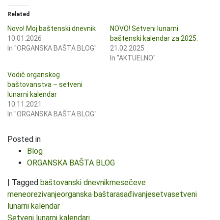
Related
Novo! Moj baštenski dnevnik
NOVO! Setveni lunarni
10.01.2026
baštenski kalendar za 2025.
In "ORGANSKA BAŠTA BLOG"
21.02.2025
In "AKTUELNO"
Vodič organskog
baštovanstva – setveni
lunarni kalendar
10.11.2021
In "ORGANSKA BAŠTA BLOG"
Posted in
Blog
ORGANSKA BAŠTA BLOG
|
Tagged
baštovanski dnevnik
mesečeve
mene
orezivanje
organska bašta
rasađivanje
setva
setveni
lunarni kalendar
Kretanje članka
Setveni lunarni kalendari