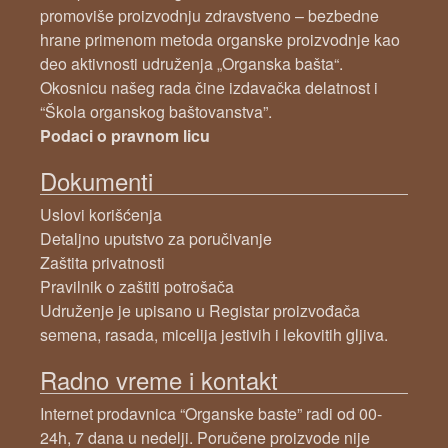
promoviše proizvodnju zdravstveno – bezbedne
hrane primenom metoda organske proizvodnje kao
deo aktivnosti udruženja „Organska bašta“.
Okosnicu našeg rada čine izdavačka delatnost i
“Škola organskog baštovanstva”.
Podaci o pravnom licu
Dokumenti
Uslovi korišćenja
Detaljno uputstvo za poručivanje
Zaštita privatnosti
Pravilnik o zaštiti potrošača
Udruženje je upisano u Registar proizvođača
semena, rasada, micelija jestivih i lekovitih gljiva.
Radno vreme i kontakt
Internet prodavnica “Organske baste” radi od 00-
24h, 7 dana u nedelji. Poručene proizvode nije