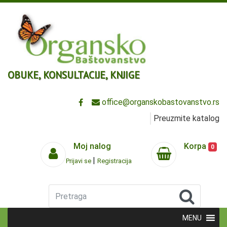
OBUKE, KONSULTACIJE, KNJIGE
office@organskobastovanstvo.rs
Preuzmite katalog
Moj nalog
Korpa
0
|
Prijavi se
Registracija
Pretraga
MENU