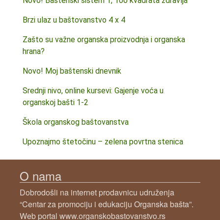
Novo! Baštenski sistem 1, 100 kvadrata zdravlja
Brzi ulaz u baštovanstvo 4 x 4
Zašto su važne organska proizvodnja i organska
hrana?
Novo! Moj baštenski dnevnik
Srednji nivo, online kursevi: Gajenje voća u
organskoj bašti 1-2
Škola organskog baštovanstva
Upoznajmo štetočinu – zelena povrtna stenica
O nama
Dobrodošli na internet prodavnicu udruženja
“Centar za promociju i edukaciju Organska bašta”.
Web portal www.organskobastovanstvo.rs