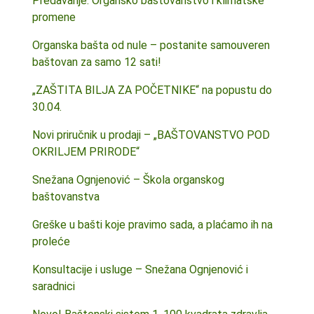
Predavanje: Organsko baštovanstvo i klimatske
promene
Organska bašta od nule – postanite samouveren
baštovan za samo 12 sati!
„ZAŠTITA BILJA ZA POČETNIKE“ na popustu do
30.04.
Novi priručnik u prodaji – „BAŠTOVANSTVO POD
OKRILJEM PRIRODE“
Snežana Ognjenović – Škola organskog
baštovanstva
Greške u bašti koje pravimo sada, a plaćamo ih na
proleće
Konsultacije i usluge – Snežana Ognjenović i
saradnici