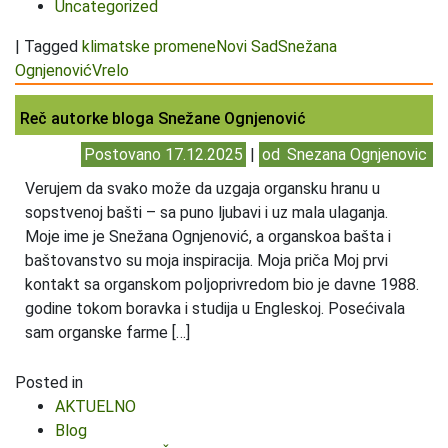
Uncategorized
|
Tagged
klimatske promene
Novi Sad
Snežana
Ognjenović
Vrelo
Reč autorke bloga Snežane Ognjenović
Postovano
17.12.2025
|
od
Snezana Ognjenovic
Verujem da svako može da uzgaja organsku hranu u
sopstvenoj bašti – sa puno ljubavi i uz mala ulaganja.
Moje ime je Snežana Ognjenović, a organskoa bašta i
baštovanstvo su moja inspiracija. Moja priča Moj prvi
kontakt sa organskom poljoprivredom bio je davne 1988.
godine tokom boravka i studija u Engleskoj. Posećivala
sam organske farme […]
Posted in
AKTUELNO
Blog