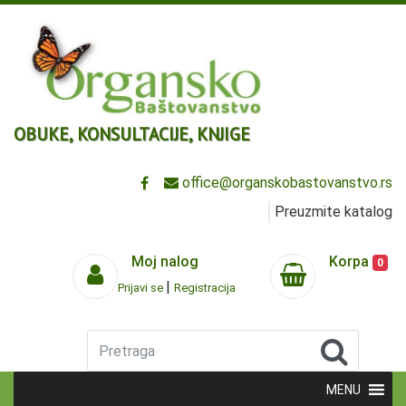
OBUKE, KONSULTACIJE, KNJIGE
office@organskobastovanstvo.rs
Preuzmite katalog
Moj nalog
Korpa
0
|
Prijavi se
Registracija
Pretraga
MENU