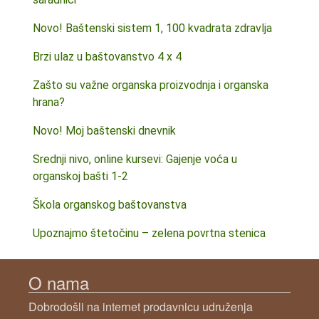
Novo! Baštenski sistem 1, 100 kvadrata zdravlja
Brzi ulaz u baštovanstvo 4 x 4
Zašto su važne organska proizvodnja i organska
hrana?
Novo! Moj baštenski dnevnik
Srednji nivo, online kursevi: Gajenje voća u
organskoj bašti 1-2
Škola organskog baštovanstva
Upoznajmo štetočinu – zelena povrtna stenica
O nama
Dobrodošli na internet prodavnicu udruženja