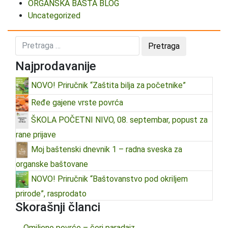
ORGANSKA BAŠTA BLOG
Uncategorized
Najprodavanije
NOVO! Priručnik “Zaštita bilja za početnike”
Ređe gajene vrste povrća
ŠKOLA POČETNI NIVO, 08. septembar, popust za
rane prijave
Moj baštenski dnevnik 1 – radna sveska za
organske baštovane
NOVO! Priručnik “Baštovanstvo pod okriljem
prirode”, rasprodato
Skorašnji članci
Omiljeno povrće – čeri paradajz