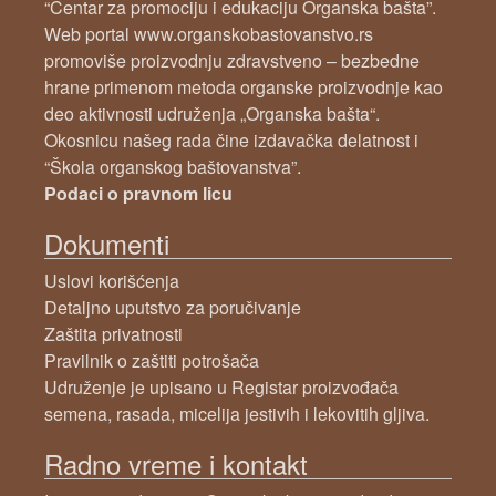
“Centar za promociju i edukaciju Organska bašta”.
Web portal www.organskobastovanstvo.rs
promoviše proizvodnju zdravstveno – bezbedne
hrane primenom metoda organske proizvodnje kao
deo aktivnosti udruženja „Organska bašta“.
Okosnicu našeg rada čine izdavačka delatnost i
“Škola organskog baštovanstva”.
Podaci o pravnom licu
Dokumenti
Uslovi korišćenja
Detaljno uputstvo za poručivanje
Zaštita privatnosti
Pravilnik o zaštiti potrošača
Udruženje je upisano u Registar proizvođača
semena, rasada, micelija jestivih i lekovitih gljiva.
Radno vreme i kontakt