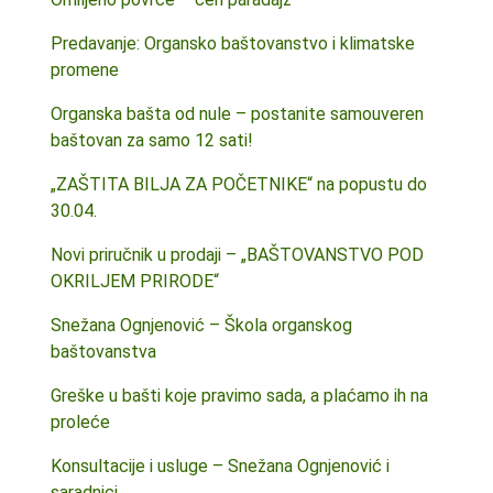
Predavanje: Organsko baštovanstvo i klimatske
promene
Organska bašta od nule – postanite samouveren
baštovan za samo 12 sati!
„ZAŠTITA BILJA ZA POČETNIKE“ na popustu do
30.04.
Novi priručnik u prodaji – „BAŠTOVANSTVO POD
OKRILJEM PRIRODE“
Snežana Ognjenović – Škola organskog
baštovanstva
Greške u bašti koje pravimo sada, a plaćamo ih na
proleće
Konsultacije i usluge – Snežana Ognjenović i
saradnici