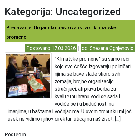
Kategorija:
Uncategorized
Predavanje: Organsko baštovanstvo i klimatske
promene
Postovano
17.03.2026
|
od
Snezana Ognjenovic
“Klimatske promene” su samo reči
koje sve češće izgovaraju političari,
njima se bave vlade skoro svih
zemalja, brojne organizacije,
stručnjaci, ali prava borba za
kvalitetnu hranu vodi se sada i
vodiće se i u budućnosti na
imanjima, u baštama i voćnjacima. U ovom trenutku mi još
uvek ne vidimo njihov direktan uticaj na naš život: […]
Posted in