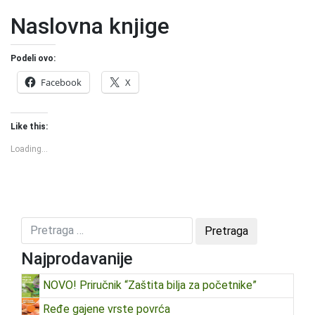
Naslovna knjige
Podeli ovo:
Facebook
X
Like this:
Loading...
Najprodavanije
NOVO! Priručnik “Zaštita bilja za početnike”
Ređe gajene vrste povrća