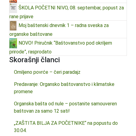
ŠKOLA POČETNI NIVO, 08. septembar, popust za
rane prijave
Moj baštenski dnevnik 1 – radna sveska za
organske baštovane
NOVO! Priručnik “Baštovanstvo pod okriljem
prirode”, rasprodato
Skorašnji članci
Omiljeno povrće – čeri paradajz
Predavanje: Organsko baštovanstvo i klimatske
promene
Organska bašta od nule – postanite samouveren
baštovan za samo 12 sati!
„ZAŠTITA BILJA ZA POČETNIKE“ na popustu do
30.04.