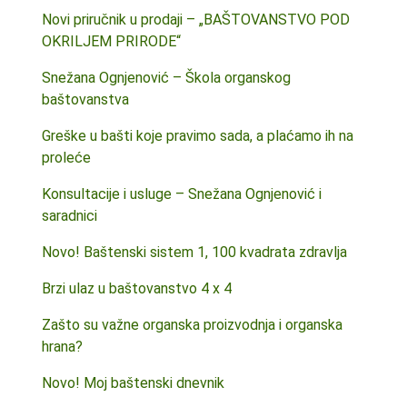
Novi priručnik u prodaji – „BAŠTOVANSTVO POD
OKRILJEM PRIRODE“
Snežana Ognjenović – Škola organskog
baštovanstva
Greške u bašti koje pravimo sada, a plaćamo ih na
proleće
Konsultacije i usluge – Snežana Ognjenović i
saradnici
Novo! Baštenski sistem 1, 100 kvadrata zdravlja
Brzi ulaz u baštovanstvo 4 x 4
Zašto su važne organska proizvodnja i organska
hrana?
Novo! Moj baštenski dnevnik