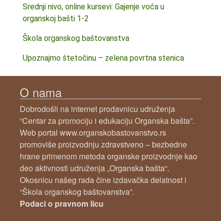
Srednji nivo, online kursevi: Gajenje voća u
organskoj bašti 1-2
Škola organskog baštovanstva
Upoznajmo štetočinu – zelena povrtna stenica
O nama
Dobrodošli na internet prodavnicu udruženja
“Centar za promociju i edukaciju Organska bašta”.
Web portal www.organskobastovanstvo.rs
promoviše proizvodnju zdravstveno – bezbedne
hrane primenom metoda organske proizvodnje kao
deo aktivnosti udruženja „Organska bašta“.
Okosnicu našeg rada čine izdavačka delatnost i
“Škola organskog baštovanstva”.
Podaci o pravnom licu