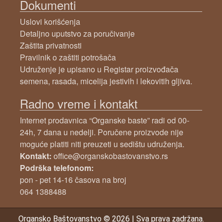
Dokumenti
Uslovi korišćenja
Detaljno uputstvo za poručivanje
Zaštita privatnosti
Pravilnik o zaštiti potrošača
Udruženje je upisano u Registar proizvođača
semena, rasada, micelija jestivih i lekovitih gljiva.
Radno vreme i kontakt
Internet prodavnica “Organske baste” radi od 00-
24h, 7 dana u nedelji. Poručene proizvode nije
moguće platiti niti preuzeti u sedištu udruženja.
Kontakt:
office@organskobastovanstvo.rs
Podrška telefonom:
pon - pet 14-16 časova na broj
064 1388488
Organsko Baštovanstvo
© 2026
|
Sva prava zadržana.