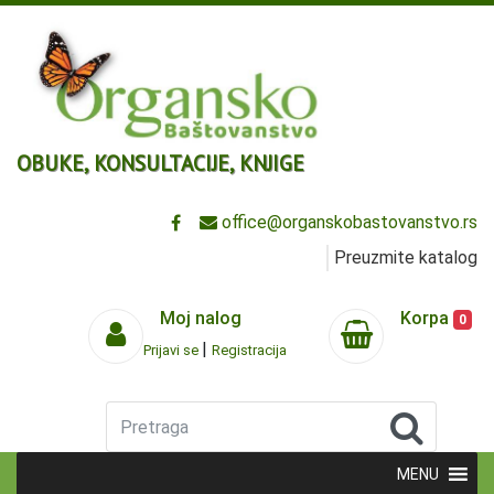
OBUKE, KONSULTACIJE, KNJIGE
office@organskobastovanstvo.rs
Preuzmite katalog
Moj nalog
Korpa
0
|
Prijavi se
Registracija
Pretraga
MENU