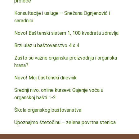
proleće
Konsultacije i usluge – Snežana Ognjenović i
saradnici
Novo! Baštenski sistem 1, 100 kvadrata zdravlja
Brzi ulaz u baštovanstvo 4 x 4
Zašto su važne organska proizvodnja i organska
hrana?
Novo! Moj baštenski dnevnik
Srednji nivo, online kursevi: Gajenje voća u
organskoj bašti 1-2
Škola organskog baštovanstva
Upoznajmo štetočinu – zelena povrtna stenica