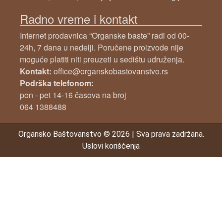
Radno vreme i kontakt
Internet prodavnica “Organske baste” radi od 00-
24h, 7 dana u nedelji. Poručene proizvode nije
moguće platiti niti preuzeti u sedištu udruženja.
Kontakt:
office@organskobastovanstvo.rs
Podrška telefonom:
pon - pet 14-16 časova na broj
064 1388488
Organsko Baštovanstvo
© 2026
|
Sva prava zadržana.
Uslovi korišćenja