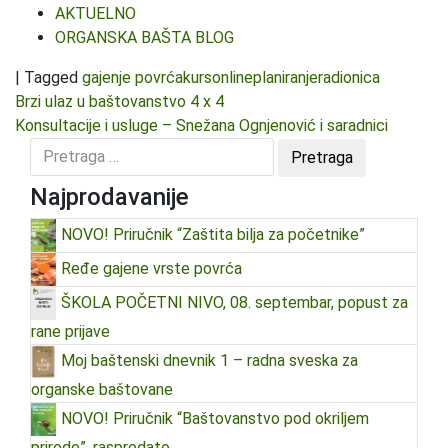
AKTUELNO
ORGANSKA BAŠTA BLOG
|
Tagged
gajenje povrća
kurs
online
planiranje
radionica
Kretanje članka
Brzi ulaz u baštovanstvo 4 x 4
Konsultacije i usluge – Snežana Ognjenović i saradnici
Najprodavanije
NOVO! Priručnik “Zaštita bilja za početnike”
Ređe gajene vrste povrća
ŠKOLA POČETNI NIVO, 08. septembar, popust za
rane prijave
Moj baštenski dnevnik 1 – radna sveska za
organske baštovane
NOVO! Priručnik “Baštovanstvo pod okriljem
prirode”, rasprodato