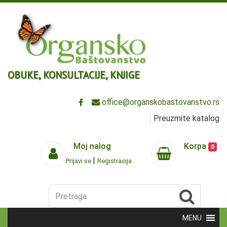
OBUKE, KONSULTACIJE, KNJIGE
office@organskobastovanstvo.rs
Preuzmite katalog
Moj nalog
Korpa
0
|
Prijavi se
Registracija
Pretraga
MENU