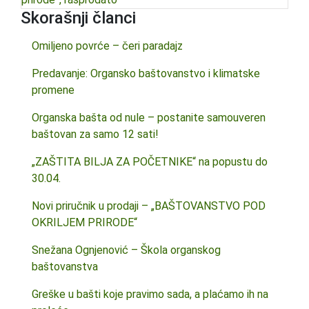
Skorašnji članci
Omiljeno povrće – čeri paradajz
Predavanje: Organsko baštovanstvo i klimatske
promene
Organska bašta od nule – postanite samouveren
baštovan za samo 12 sati!
„ZAŠTITA BILJA ZA POČETNIKE“ na popustu do
30.04.
Novi priručnik u prodaji – „BAŠTOVANSTVO POD
OKRILJEM PRIRODE“
Snežana Ognjenović – Škola organskog
baštovanstva
Greške u bašti koje pravimo sada, a plaćamo ih na