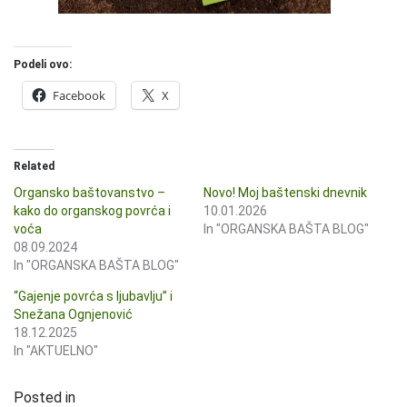
Podeli ovo:
Facebook
X
Related
Organsko baštovanstvo –
Novo! Moj baštenski dnevnik
kako do organskog povrća i
10.01.2026
voća
In "ORGANSKA BAŠTA BLOG"
08.09.2024
In "ORGANSKA BAŠTA BLOG"
“Gajenje povrća s ljubavlju” i
Snežana Ognjenović
18.12.2025
In "AKTUELNO"
Posted in