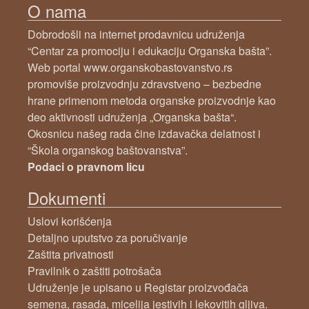
O nama
Dobrodošli na internet prodavnicu udruženja
“Centar za promociju i edukaciju Organska bašta”.
Web portal www.organskobastovanstvo.rs
promoviše proizvodnju zdravstveno – bezbedne
hrane primenom metoda organske proizvodnje kao
deo aktivnosti udruženja „Organska bašta“.
Okosnicu našeg rada čine izdavačka delatnost i
“Škola organskog baštovanstva”.
Podaci o pravnom licu
Dokumenti
Uslovi korišćenja
Detaljno uputstvo za poručivanje
Zaštita privatnosti
Pravilnik o zaštiti potrošača
Udruženje je upisano u Registar proizvođača
semena, rasada, micelija jestivih i lekovitih gljiva.