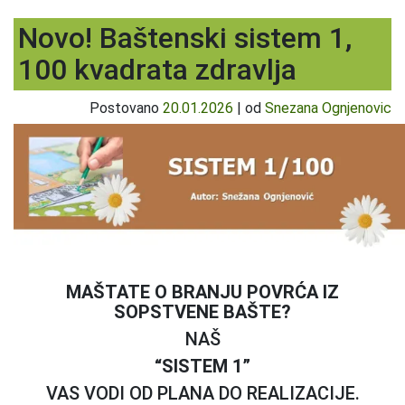
Novo! Baštenski sistem 1,
100 kvadrata zdravlja
Postovano
20.01.2026
|
od
Snezana Ognjenovic
MAŠTATE O BRANJU POVRĆA IZ
SOPSTVENE BAŠTE?
NAŠ
“SISTEM 1”
VAS VODI OD PLANA DO REALIZACIJE.