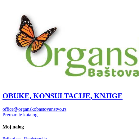
OBUKE, KONSULTACIJE, KNJIGE
office@organskobastovanstvo.rs
Preuzmite katalog
Moj nalog
Prijavi se
|
Registracija