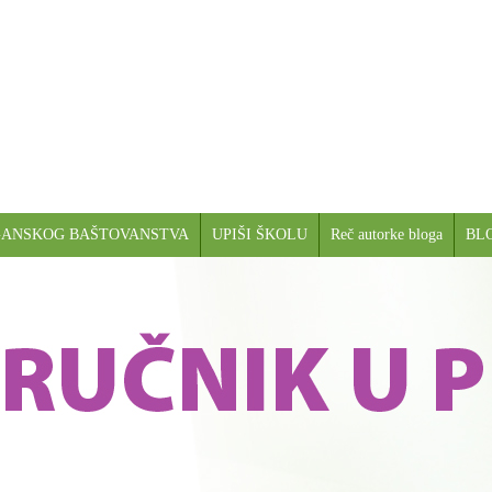
GANSKOG BAŠTOVANSTVA
UPIŠI ŠKOLU
Reč autorke bloga
BL