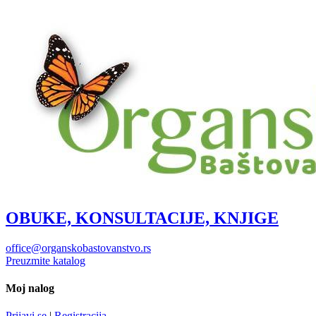
OBUKE, KONSULTACIJE, KNJIGE
office@organskobastovanstvo.rs
Preuzmite katalog
Moj nalog
Prijavi se
|
Registracija