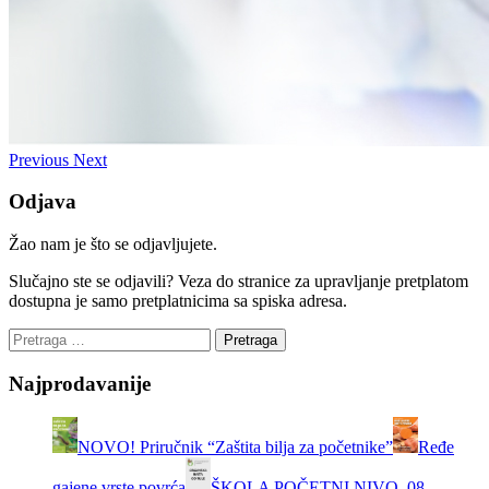
Previous
Next
Odjava
Žao nam je što se odjavljujete.
Slučajno ste se odjavili? Veza do stranice za upravljanje pretplatom
dostupna je samo pretplatnicima sa spiska adresa.
Najprodavanije
NOVO! Priručnik “Zaštita bilja za početnike”
Ređe
gajene vrste povrća
ŠKOLA POČETNI NIVO, 08.