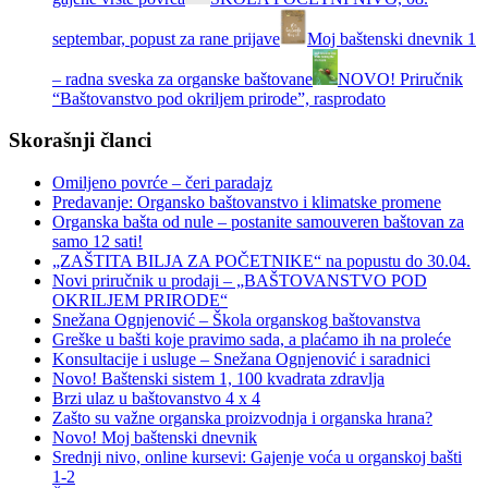
septembar, popust za rane prijave
Moj baštenski dnevnik 1
– radna sveska za organske baštovane
NOVO! Priručnik
“Baštovanstvo pod okriljem prirode”, rasprodato
Skorašnji članci
Omiljeno povrće – čeri paradajz
Predavanje: Organsko baštovanstvo i klimatske promene
Organska bašta od nule – postanite samouveren baštovan za
samo 12 sati!
„ZAŠTITA BILJA ZA POČETNIKE“ na popustu do 30.04.
Novi priručnik u prodaji – „BAŠTOVANSTVO POD
OKRILJEM PRIRODE“
Snežana Ognjenović – Škola organskog baštovanstva
Greške u bašti koje pravimo sada, a plaćamo ih na proleće
Konsultacije i usluge – Snežana Ognjenović i saradnici
Novo! Baštenski sistem 1, 100 kvadrata zdravlja
Brzi ulaz u baštovanstvo 4 x 4
Zašto su važne organska proizvodnja i organska hrana?
Novo! Moj baštenski dnevnik
Srednji nivo, online kursevi: Gajenje voća u organskoj bašti
1-2