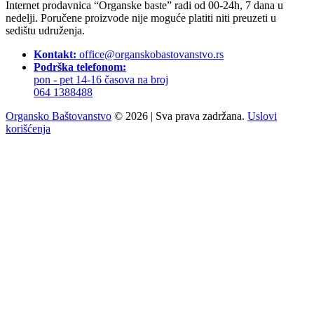
Internet prodavnica “Organske baste” radi od 00-24h, 7 dana u
nedelji. Poručene proizvode nije moguće platiti niti preuzeti u
sedištu udruženja.
Kontakt:
office@organskobastovanstvo.rs
Podrška telefonom:
pon - pet 14-16 časova na broj
064 1388488
Organsko Baštovanstvo
© 2026
|
Sva prava zadržana.
Uslovi
korišćenja