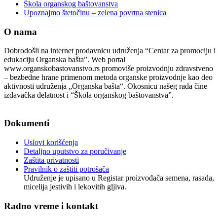
Škola organskog baštovanstva
Upoznajmo štetočinu – zelena povrtna stenica
O nama
Dobrodošli na internet prodavnicu udruženja “Centar za promociju i
edukaciju Organska bašta”. Web portal
www.organskobastovanstvo.rs promoviše proizvodnju zdravstveno
– bezbedne hrane primenom metoda organske proizvodnje kao deo
aktivnosti udruženja „Organska bašta“. Okosnicu našeg rada čine
izdavačka delatnost i “Škola organskog baštovanstva”.
Podaci o pravnom licu
Dokumenti
Uslovi korišćenja
Detaljno uputstvo za poručivanje
Zaštita privatnosti
Pravilnik o zaštiti potrošača
Udruženje je upisano u Registar proizvođača semena, rasada,
micelija jestivih i lekovitih gljiva.
Radno vreme i kontakt