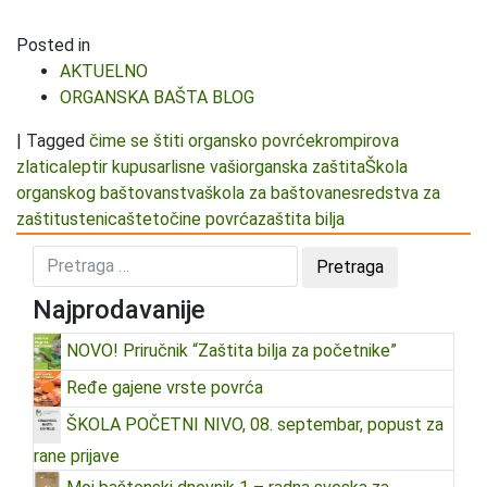
Posted in
AKTUELNO
ORGANSKA BAŠTA BLOG
|
Tagged
čime se štiti organsko povrće
krompirova
zlatica
leptir kupusar
lisne vaši
organska zaštita
Škola
organskog baštovanstva
škola za baštovane
sredstva za
zaštitu
stenica
štetočine povrća
zaštita bilja
Najprodavanije
NOVO! Priručnik “Zaštita bilja za početnike”
Ređe gajene vrste povrća
ŠKOLA POČETNI NIVO, 08. septembar, popust za
rane prijave