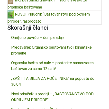
Moj baštenski dnevnik 1 – radna sveska za
organske baštovane
NOVO! Priručnik “Baštovanstvo pod okriljem
prirode”, rasprodato
Skorašnji članci
Omiljeno povrće – čeri paradajz
Predavanje: Organsko baštovanstvo i klimatske
promene
Organska bašta od nule – postanite samouveren
baštovan za samo 12 sati!
„ZAŠTITA BILJA ZA POČETNIKE“ na popustu do
30.04.
Novi priručnik u prodaji – „BAŠTOVANSTVO POD
OKRILJEM PRIRODE“