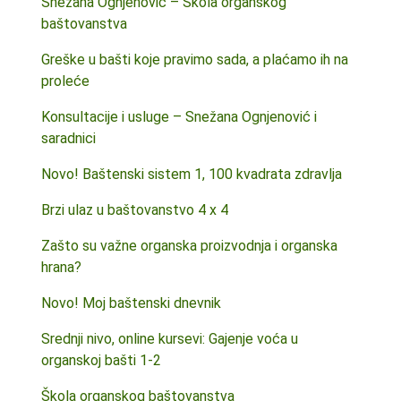
Snežana Ognjenović – Škola organskog
baštovanstva
Greške u bašti koje pravimo sada, a plaćamo ih na
proleće
Konsultacije i usluge – Snežana Ognjenović i
saradnici
Novo! Baštenski sistem 1, 100 kvadrata zdravlja
Brzi ulaz u baštovanstvo 4 x 4
Zašto su važne organska proizvodnja i organska
hrana?
Novo! Moj baštenski dnevnik
Srednji nivo, online kursevi: Gajenje voća u
organskoj bašti 1-2
Škola organskog baštovanstva