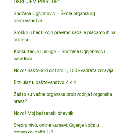
OKRILJEM PRIRODE“
Snežana Ognjenović – Škola organskog
baštovanstva
Greške u bašti koje pravimo sada, a plaćamo ih na
proleće
Konsultacije i usluge – Snežana Ognjenović i
saradnici
Novo! Baštenski sistem 1, 100 kvadrata zdravlja
Brzi ulaz u baštovanstvo 4 x 4
Zašto su važne organska proizvodnja i organska
hrana?
Novo! Moj baštenski dnevnik
Srednji nivo, online kursevi: Gajenje voća u
organskoj bašti 1-2