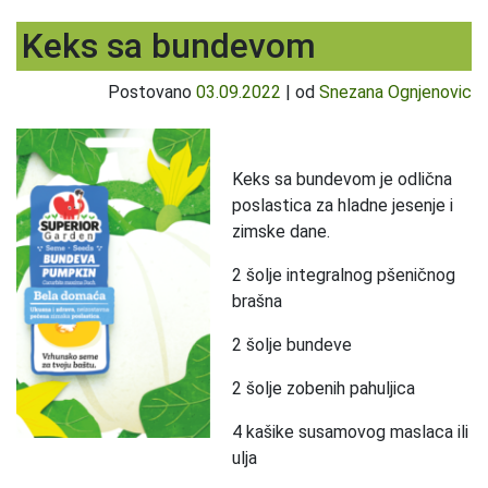
Keks sa bundevom
Postovano
03.09.2022
|
od
Snezana Ognjenovic
Keks sa bundevom je odlična
poslastica za hladne jesenje i
zimske dane.
2 šolje integralnog pšeničnog
brašna
2 šolje bundeve
2 šolje zobenih pahuljica
4 kašike susamovog maslaca ili
ulja