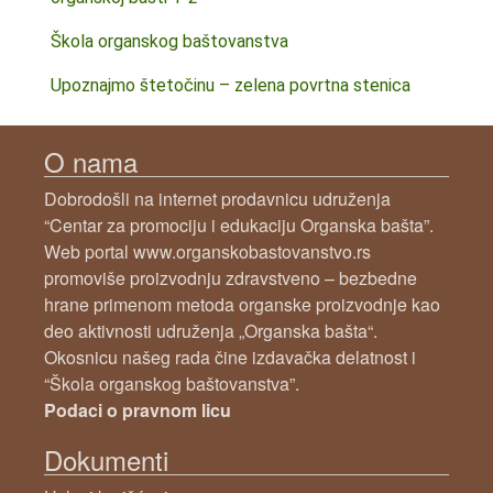
Škola organskog baštovanstva
Upoznajmo štetočinu – zelena povrtna stenica
O nama
Dobrodošli na internet prodavnicu udruženja
“Centar za promociju i edukaciju Organska bašta”.
Web portal www.organskobastovanstvo.rs
promoviše proizvodnju zdravstveno – bezbedne
hrane primenom metoda organske proizvodnje kao
deo aktivnosti udruženja „Organska bašta“.
Okosnicu našeg rada čine izdavačka delatnost i
“Škola organskog baštovanstva”.
Podaci o pravnom licu
Dokumenti