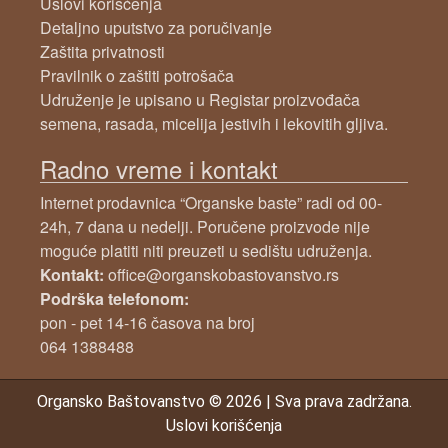
Uslovi korišćenja
Detaljno uputstvo za poručivanje
Zaštita privatnosti
Pravilnik o zaštiti potrošača
Udruženje je upisano u Registar proizvođača
semena, rasada, micelija jestivih i lekovitih gljiva.
Radno vreme i kontakt
Internet prodavnica “Organske baste” radi od 00-
24h, 7 dana u nedelji. Poručene proizvode nije
moguće platiti niti preuzeti u sedištu udruženja.
Kontakt:
office@organskobastovanstvo.rs
Podrška telefonom:
pon - pet 14-16 časova na broj
064 1388488
Organsko Baštovanstvo
© 2026
|
Sva prava zadržana.
Uslovi korišćenja