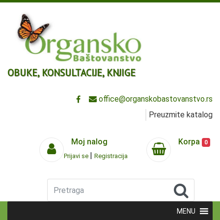
OBUKE, KONSULTACIJE, KNJIGE
office@organskobastovanstvo.rs
Preuzmite katalog
Moj nalog
Korpa
0
|
Prijavi se
Registracija
Pretraga
MENU