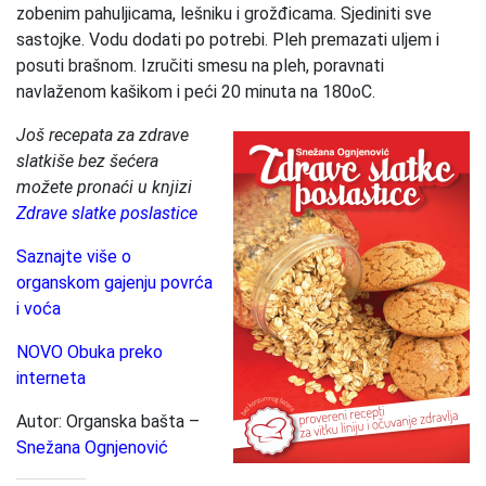
zobenim pahuljicama, lešniku i grožđicama. Sjediniti sve
sastojke. Vodu dodati po potrebi. Pleh premazati uljem i
posuti brašnom. Izručiti smesu na pleh, poravnati
navlaženom kašikom i peći 20 minuta na 180oC.
Još recepata za zdrave
slatkiše bez šećera
možete pronaći u knjizi
Zdrave slatke poslastice
Saznajte više o
organskom gajenju povrća
i voća
NOVO Obuka preko
interneta
Autor: Organska bašta –
Snežana Ognjenović