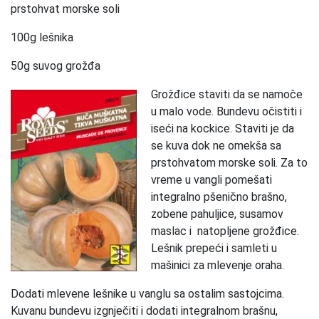
prstohvat morske soli
100g lešnika
50g suvog grožđa
Grožđice staviti da se namoče
u malo vode. Bundevu očistiti i
iseći na kockice. Staviti je da
se kuva dok ne omekša sa
prstohvatom morske soli. Za to
vreme u vangli pomešati
integralno pšenično brašno,
zobene pahuljice, susamov
maslac i natopljene grožđice.
Lešnik prepeći i samleti u
mašinici za mlevenje oraha.
Dodati mlevene lešnike u vanglu sa ostalim sastojcima.
Kuvanu bundevu izgnječiti i dodati integralnom brašnu,