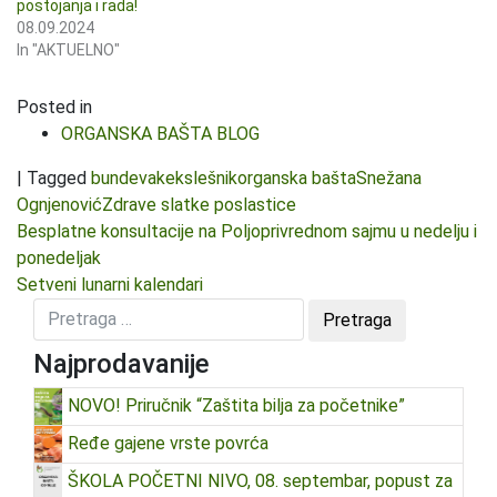
postojanja i rada!
08.09.2024
In "AKTUELNO"
Posted in
ORGANSKA BAŠTA BLOG
|
Tagged
bundeva
keks
lešnik
organska bašta
Snežana
Ognjenović
Zdrave slatke poslastice
Kretanje članka
Besplatne konsultacije na Poljoprivrednom sajmu u nedelju i
ponedeljak
Setveni lunarni kalendari
Najprodavanije
NOVO! Priručnik “Zaštita bilja za početnike”
Ređe gajene vrste povrća
ŠKOLA POČETNI NIVO, 08. septembar, popust za