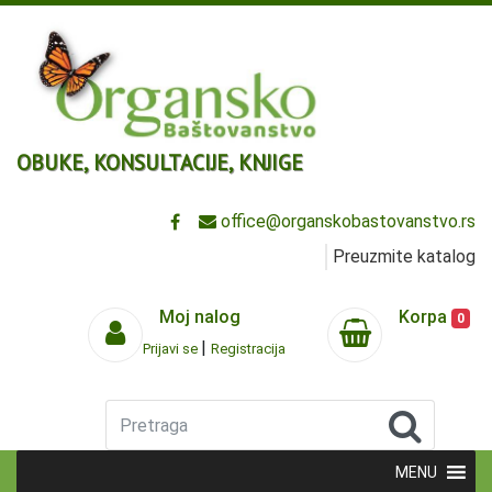
OBUKE, KONSULTACIJE, KNJIGE
office@organskobastovanstvo.rs
Preuzmite katalog
Moj nalog
Korpa
0
|
Prijavi se
Registracija
Pretraga
MENU