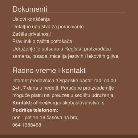
Dokumenti
Uslovi korišćenja
Detaljno uputstvo za poručivanje
Zaštita privatnosti
Pravilnik o zaštiti potrošača
Udruženje je upisano u Registar proizvođača
semena, rasada, micelija jestivih i lekovitih gljiva.
Radno vreme i kontakt
Internet prodavnica “Organske baste” radi od 00-
24h, 7 dana u nedelji. Poručene proizvode nije
moguće platiti niti preuzeti u sedištu udruženja.
Kontakt:
office@organskobastovanstvo.rs
Podrška telefonom:
pon - pet 14-16 časova na broj
064 1388488