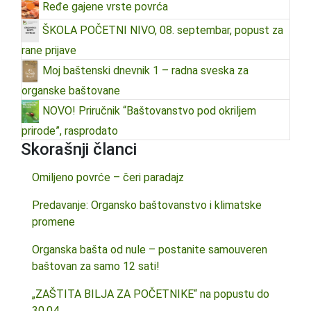
Ređe gajene vrste povrća
ŠKOLA POČETNI NIVO, 08. septembar, popust za
rane prijave
Moj baštenski dnevnik 1 – radna sveska za
organske baštovane
NOVO! Priručnik “Baštovanstvo pod okriljem
prirode”, rasprodato
Skorašnji članci
Omiljeno povrće – čeri paradajz
Predavanje: Organsko baštovanstvo i klimatske
promene
Organska bašta od nule – postanite samouveren
baštovan za samo 12 sati!
„ZAŠTITA BILJA ZA POČETNIKE“ na popustu do
30.04.