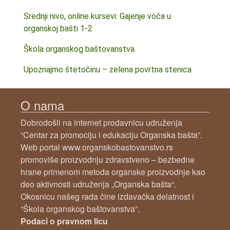
Srednji nivo, online kursevi: Gajenje voća u
organskoj bašti 1-2
Škola organskog baštovanstva
Upoznajmo štetočinu – zelena povrtna stenica
O nama
Dobrodošli na internet prodavnicu udruženja
“Centar za promociju i edukaciju Organska bašta”.
Web portal www.organskobastovanstvo.rs
promoviše proizvodnju zdravstveno – bezbedne
hrane primenom metoda organske proizvodnje kao
deo aktivnosti udruženja „Organska bašta“.
Okosnicu našeg rada čine izdavačka delatnost i
“Škola organskog baštovanstva”.
Podaci o pravnom licu