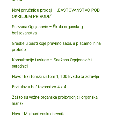
Novi priručnik u prodaji – „BAŠTOVANSTVO POD
OKRILJEM PRIRODE“
Snežana Ognjenović – Škola organskog
baštovanstva
Greške u bašti koje pravimo sada, a plaćamo ih na
proleće
Konsultacije i usluge – Snežana Ognjenović i
saradnici
Novo! Baštenski sistem 1, 100 kvadrata zdravlja
Brzi ulaz u baštovanstvo 4 x 4
Zašto su važne organska proizvodnja i organska
hrana?
Novo! Moj baštenski dnevnik