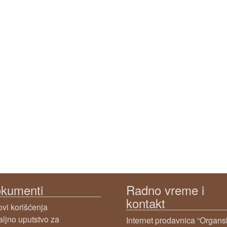
kumenti
Radno vreme i
kontakt
ovi korišćenja
aljno uputstvo za
Internet prodavnica “Organ