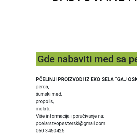
Gde nabaviti med sa p
PČELINJI PROIZVODI IZ EKO SELA “GAJ O
perga,
šumski med,
propolis,
melati…
Više informacija i poručivanje na:
pcelarstvopesterski@gmail.com
060 3450425