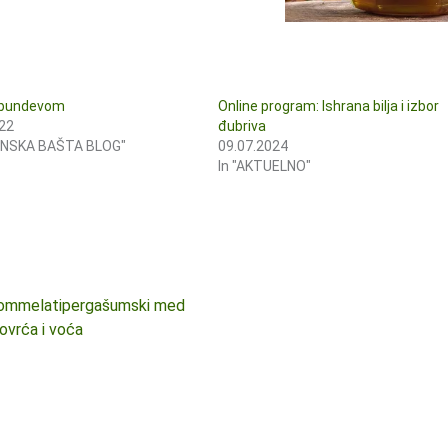
 bundevom
Online program: Ishrana bilja i izbor
22
đubriva
ANSKA BAŠTA BLOG"
09.07.2024
In "AKTUELNO"
gom
melati
perga
šumski med
ovrća i voća