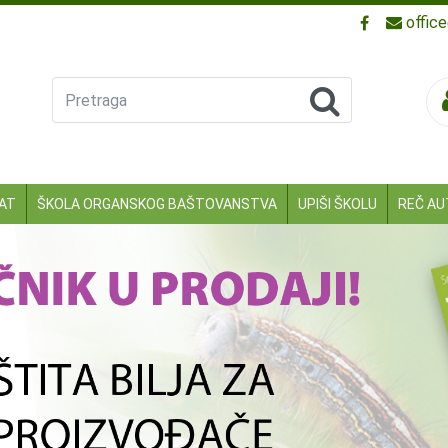
offic
Pretraga
KAT
ŠKOLA ORGANSKOG BAŠTOVANSTVA
UPIŠI ŠKOLU
REČ AU