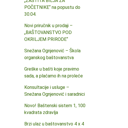
„ZAŠTITA BILJA ZA
POČETNIKE“ na popustu do
30.04.
Novi priručnik u prodaji –
„BAŠTOVANSTVO POD
OKRILJEM PRIRODE“
Snežana Ognjenović – Škola
organskog baštovanstva
Greške u bašti koje pravimo
sada, a plaćamo ih na proleće
Konsultacije i usluge –
Snežana Ognjenović i saradnici
Novo! Baštenski sistem 1, 100
kvadrata zdravlja
Brzi ulaz u baštovanstvo 4 x 4