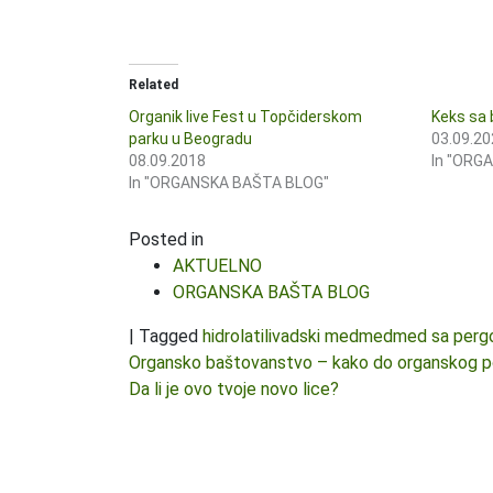
Related
Organik live Fest u Topčiderskom
Keks sa
parku u Beogradu
03.09.20
08.09.2018
In "ORG
In "ORGANSKA BAŠTA BLOG"
Posted in
AKTUELNO
ORGANSKA BAŠTA BLOG
|
Tagged
hidrolati
livadski med
med
med sa per
Kretanje članka
Organsko baštovanstvo – kako do organskog p
Da li je ovo tvoje novo lice?