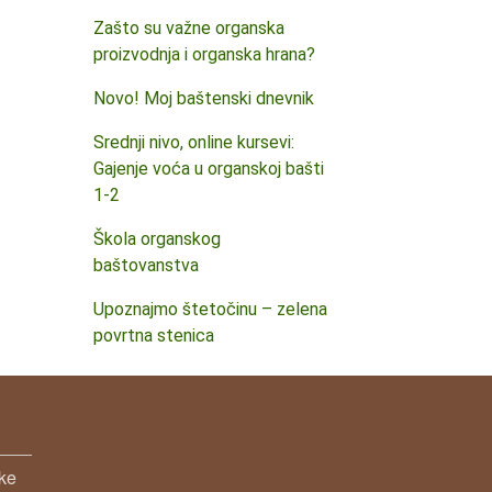
Zašto su važne organska
proizvodnja i organska hrana?
Novo! Moj baštenski dnevnik
Srednji nivo, online kursevi:
Gajenje voća u organskoj bašti
1-2
Škola organskog
baštovanstva
Upoznajmo štetočinu – zelena
povrtna stenica
ske