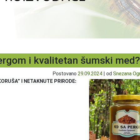
ergom i kvalitetan šumski med?
Postovano
29.09.2024
|
od
Snezana Ogn
SKORUŠA” I NETAKNUTE PRIRODE: