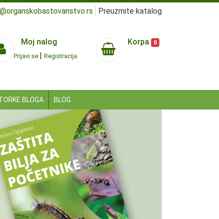
e@organskobastovanstvo.rs
Preuzmite katalog
Moj nalog
Korpa
0
|
Prijavi se
Registracija
TORKE BLOGA
BLOG
Next