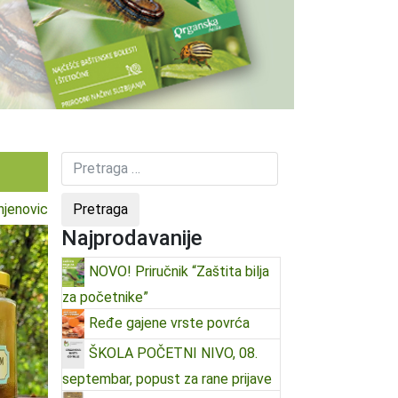
jenovic
Najprodavanije
NOVO! Priručnik “Zaštita bilja
za početnike”
Ređe gajene vrste povrća
ŠKOLA POČETNI NIVO, 08.
septembar, popust za rane prijave