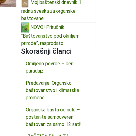
Moj baštenski dnevnik 1 –
radna sveska za organske
baštovane
NOVO! Priručnik
“Baštovanstvo pod okriljem
prirode”, rasprodato
Skorašnji članci
Omiljeno povrće – čeri
paradajz
Predavanje: Organsko
baštovanstvo i klimatske
promene
Organska bašta od nule –
postanite samouveren
baštovan za samo 12 sati!