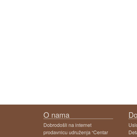
O nama
Do
Dobrodošli na internet
Usl
prodavnicu udruženja “Centar
Det