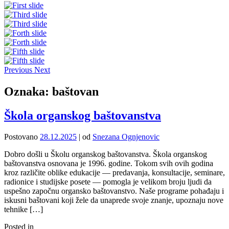
Previous
Next
Oznaka:
baštovan
Škola organskog baštovanstva
Postovano
28.12.2025
|
od
Snezana Ognjenovic
Dobro došli u Školu organskog baštovanstva. Škola organskog
baštovanstva osnovana je 1996. godine. Tokom svih ovih godina
kroz različite oblike edukacije — predavanja, konsultacije, seminare,
radionice i studijske posete — pomogla je velikom broju ljudi da
uspešno započnu organsko baštovanstvo. Naše programe pohađaju i
iskusni baštovani koji žele da unaprede svoje znanje, upoznaju nove
tehnike […]
Posted in