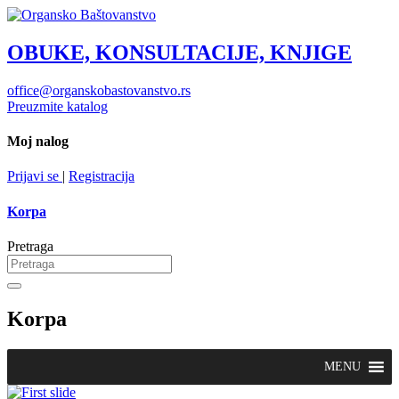
OBUKE, KONSULTACIJE, KNJIGE
office@organskobastovanstvo.rs
Preuzmite katalog
Moj nalog
Prijavi se
|
Registracija
Korpa
Pretraga
Korpa
MENU