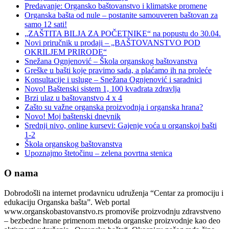
Predavanje: Organsko baštovanstvo i klimatske promene
Organska bašta od nule – postanite samouveren baštovan za
samo 12 sati!
„ZAŠTITA BILJA ZA POČETNIKE“ na popustu do 30.04.
Novi priručnik u prodaji – „BAŠTOVANSTVO POD
OKRILJEM PRIRODE“
Snežana Ognjenović – Škola organskog baštovanstva
Greške u bašti koje pravimo sada, a plaćamo ih na proleće
Konsultacije i usluge – Snežana Ognjenović i saradnici
Novo! Baštenski sistem 1, 100 kvadrata zdravlja
Brzi ulaz u baštovanstvo 4 x 4
Zašto su važne organska proizvodnja i organska hrana?
Novo! Moj baštenski dnevnik
Srednji nivo, online kursevi: Gajenje voća u organskoj bašti
1-2
Škola organskog baštovanstva
Upoznajmo štetočinu – zelena povrtna stenica
O nama
Dobrodošli na internet prodavnicu udruženja “Centar za promociju i
edukaciju Organska bašta”. Web portal
www.organskobastovanstvo.rs promoviše proizvodnju zdravstveno
– bezbedne hrane primenom metoda organske proizvodnje kao deo