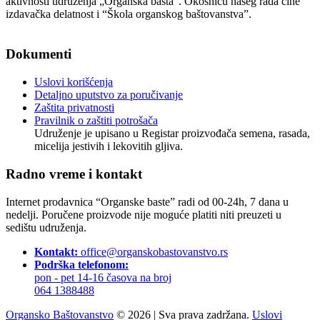
aktivnosti udruženja „Organska bašta“. Okosnicu našeg rada čine
izdavačka delatnost i “Škola organskog baštovanstva”.
Podaci o pravnom licu
Dokumenti
Uslovi korišćenja
Detaljno uputstvo za poručivanje
Zaštita privatnosti
Pravilnik o zaštiti potrošača
Udruženje je upisano u Registar proizvođača semena, rasada,
micelija jestivih i lekovitih gljiva.
Radno vreme i kontakt
Internet prodavnica “Organske baste” radi od 00-24h, 7 dana u
nedelji. Poručene proizvode nije moguće platiti niti preuzeti u
sedištu udruženja.
Kontakt:
office@organskobastovanstvo.rs
Podrška telefonom:
pon - pet 14-16 časova na broj
064 1388488
Organsko Baštovanstvo
© 2026
|
Sva prava zadržana.
Uslovi