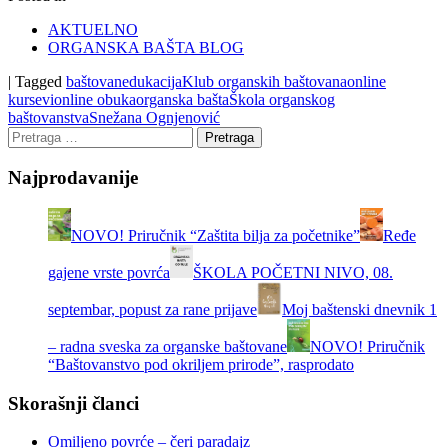
AKTUELNO
ORGANSKA BAŠTA BLOG
|
Tagged
baštovan
edukacija
Klub organskih baštovana
online
kursevi
online obuka
organska bašta
Škola organskog
baštovanstva
Snežana Ognjenović
Najprodavanije
NOVO! Priručnik “Zaštita bilja za početnike”
Ređe
gajene vrste povrća
ŠKOLA POČETNI NIVO, 08.
septembar, popust za rane prijave
Moj baštenski dnevnik 1
– radna sveska za organske baštovane
NOVO! Priručnik
“Baštovanstvo pod okriljem prirode”, rasprodato
Skorašnji članci
Omiljeno povrće – čeri paradajz