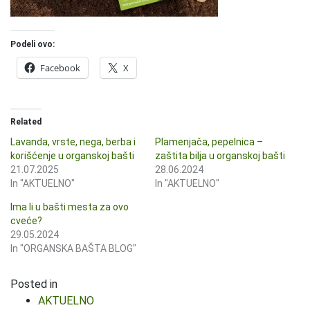
Podeli ovo:
Facebook
X
Related
Lavanda, vrste, nega, berba i
Plamenjača, pepelnica –
korišćenje u organskoj bašti
zaštita bilja u organskoj bašti
21.07.2025
28.06.2024
In "AKTUELNO"
In "AKTUELNO"
Ima li u bašti mesta za ovo
cveće?
29.05.2024
In "ORGANSKA BAŠTA BLOG"
Posted in
AKTUELNO