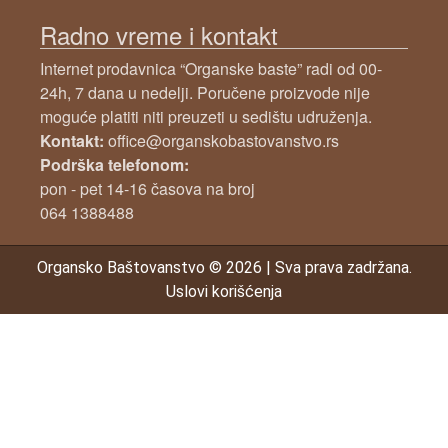
Radno vreme i kontakt
Internet prodavnica “Organske baste” radi od 00-
24h, 7 dana u nedelji. Poručene proizvode nije
moguće platiti niti preuzeti u sedištu udruženja.
Kontakt:
office@organskobastovanstvo.rs
Podrška telefonom:
pon - pet 14-16 časova na broj
064 1388488
Organsko Baštovanstvo
© 2026
|
Sva prava zadržana.
Uslovi korišćenja