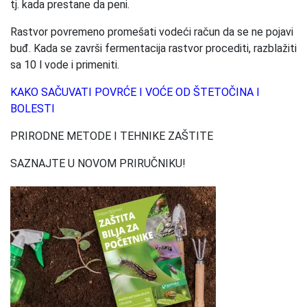
tj. kada prestane da peni.
Rastvor povremeno promešati vodeći račun da se ne pojavi
buđ. Kada se završi fermentacija rastvor procediti, razblažiti
sa 10 l vode i primeniti.
KAKO SAČUVATI POVRĆE I VOĆE OD ŠTETOČINA I
BOLESTI
PRIRODNE METODE I TEHNIKE ZAŠTITE
SAZNAJTE U NOVOM PRIRUČNIKU!