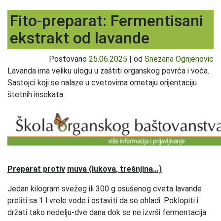
Fito-preparat: Fermentisani
ekstrakt od lavande
Postovano
25.06.2025
|
od
Snezana Ognjenovic
Lavanda ima veliku ulogu u zaštiti organskog povrća i voća.
Sastojci koji se nalaze u cvetovima ometaju orijentaciju
štetnih insekata.
Preparat protiv
muva
(
lukova
,
trešnjina
…)
Jedan kilogram svežeg ili 300 g osušenog cveta lavande
preliti sa 1 l vrele vode i ostaviti da se ohladi. Poklopiti i
držati tako nedelju-dve dana dok se ne izvrši fermentacija