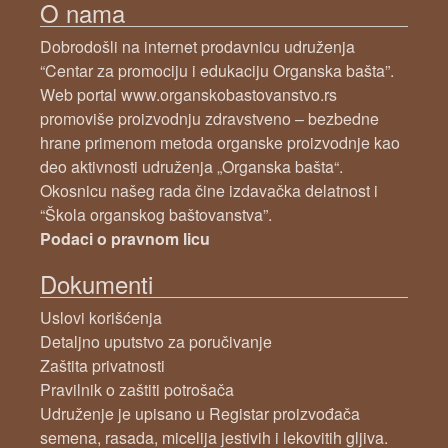
O nama
Dobrodošli na internet prodavnicu udruženja
“Centar za promociju i edukaciju Organska bašta”.
Web portal www.organskobastovanstvo.rs
promoviše proizvodnju zdravstveno – bezbedne
hrane primenom metoda organske proizvodnje kao
deo aktivnosti udruženja „Organska bašta“.
Okosnicu našeg rada čine izdavačka delatnost i
“Škola organskog baštovanstva”.
Podaci o pravnom licu
Dokumenti
Uslovi korišćenja
Detaljno uputstvo za poručivanje
Zaštita privatnosti
Pravilnik o zaštiti potrošača
Udruženje je upisano u Registar proizvođača
semena, rasada, micelija jestivih i lekovitih gljiva.