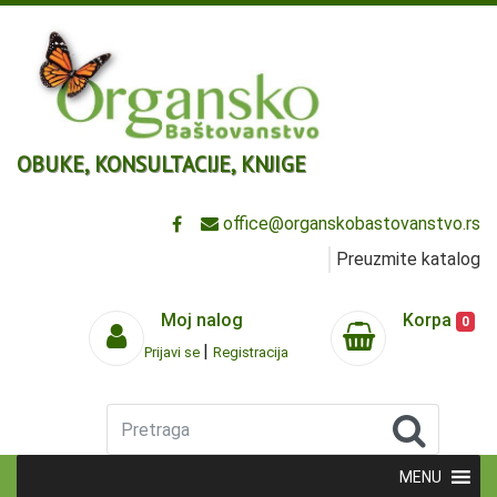
OBUKE, KONSULTACIJE, KNJIGE
office@organskobastovanstvo.rs
Preuzmite katalog
Moj nalog
Korpa
0
|
Prijavi se
Registracija
Pretraga
MENU