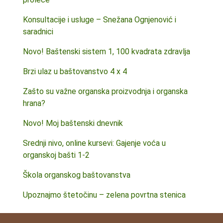
Konsultacije i usluge – Snežana Ognjenović i
saradnici
Novo! Baštenski sistem 1, 100 kvadrata zdravlja
Brzi ulaz u baštovanstvo 4 x 4
Zašto su važne organska proizvodnja i organska
hrana?
Novo! Moj baštenski dnevnik
Srednji nivo, online kursevi: Gajenje voća u
organskoj bašti 1-2
Škola organskog baštovanstva
Upoznajmo štetočinu – zelena povrtna stenica