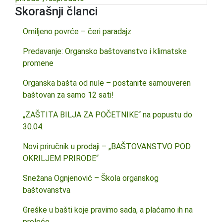
Skorašnji članci
Omiljeno povrće – čeri paradajz
Predavanje: Organsko baštovanstvo i klimatske
promene
Organska bašta od nule – postanite samouveren
baštovan za samo 12 sati!
„ZAŠTITA BILJA ZA POČETNIKE“ na popustu do
30.04.
Novi priručnik u prodaji – „BAŠTOVANSTVO POD
OKRILJEM PRIRODE“
Snežana Ognjenović – Škola organskog
baštovanstva
Greške u bašti koje pravimo sada, a plaćamo ih na
proleće