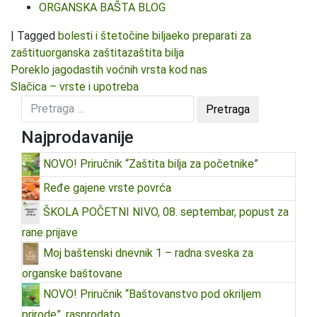
ORGANSKA BAŠTA BLOG
|
Tagged
bolesti i štetočine bilja
eko preparati za
zaštitu
organska zaštita
zaštita bilja
Kretanje članka
Poreklo jagodastih voćnih vrsta kod nas
Slačica – vrste i upotreba
Najprodavanije
NOVO! Priručnik “Zaštita bilja za početnike”
Ređe gajene vrste povrća
ŠKOLA POČETNI NIVO, 08. septembar, popust za
rane prijave
Moj baštenski dnevnik 1 – radna sveska za
organske baštovane
NOVO! Priručnik “Baštovanstvo pod okriljem
prirode”, rasprodato