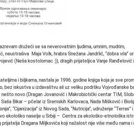
azrevam družeći se sa neverovatnim ljudima, umnim, mudrim,
 neustrašiva Maja Volk, hrabra Snežana Jandrlić, “dobra vila” o
ojević (Neša kostolomac :)), dragih prijateljica Vanje Ranđelović 
jateljima i biljkama, nastala je 1996. godine knjiga koja je sve pro
o, bez iskustva u izdavaštvu ali uz veliku podršku Vojvođanske ba
u u nešto novo (Dragan Jovanović i Makrobiotički centar TIM, Slob
 Saša Bikar – pčelar iz Sremskih Karlovaca, Nada Mišković i Biošp
ja”, “Cijanizacija” iz Novog Sada, “Nutricija”, udruženje “Terras” i
vo ekološko naselje u Srbiji – Centra za ekološko-etnološka istr
prijatelja Dragana Miljkovića koji nažalost nije više među nama i