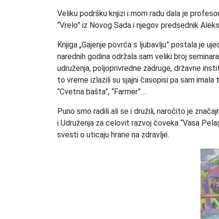
Veliku podršku knjizi i mom radu dala je profes
“Vrelo” iz Novog Sada i njegov predsednik Alek
Knjiga „Gajenje povrća s ljubavlju” postala je u
narednih godina održala sam veliki broj seminara
udruženja, poljoprivredne zadruge, državne insti
to vreme izlazili su sjajni časopisi pa sam imala 
“Cvetna bašta”, “Farmer”…
Puno smo radili ali se i družili, naročito je zna
i Udruženja za celovit razvoj čoveka “Vasa Pelagi
svesti o uticaju hrane na zdravlje.