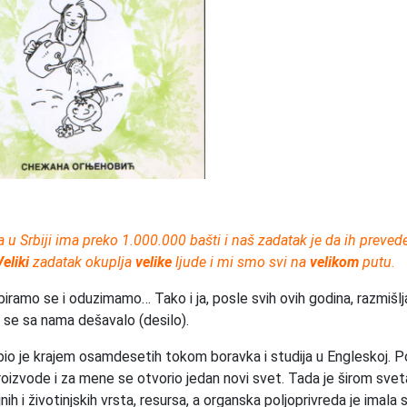
 u Srbiji ima preko 1.000.000 bašti i naš zadatak je da ih preve
Veliki
zadatak okuplja
velike
ljude i mi smo svi na
velikom
putu
.
abiramo se i oduzimamo… Tako i ja, posle svih ovih godina, razmišl
 se sa nama dešavalo (desilo).
io je krajem osamdesetih tokom boravka i studija u Engleskoj. P
oizvode i za mene se otvorio jedan novi svet. Tada je širom svet
ih i životinjskih vrsta, resursa, a organska poljoprivreda je imala 