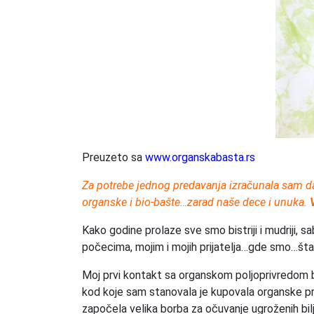
Preuzeto sa
www.organskabasta.rs
Za potrebe jednog predavanja izračunala sam da
organske i bio-bašte…zarad naše dece i unuka.
Kako godine prolaze sve smo bistriji i mudriji, s
počecima, mojim i mojih prijatelja…gde smo…šta
Moj prvi kontakt sa organskom poljoprivredom b
kod koje sam stanovala je kupovala organske pr
započela velika borba za očuvanje ugroženih biljn