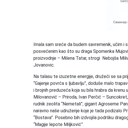
Imala sam sreće da budem savremenik, učim i s
posvećenim kao što su draga Spomenka Mujović,
proizvodnje – Milena Tatar, strogi Nebojša Miliv
Jovanovic.
Na talasu te izuzetne energije, družeći se sa pri
“Gajenje povrća s ljubavlju”, doduše malo trapav
i brojnih preduzeća koja su bila hrabra da kren
Milovanović – Priroda, Ivan Perčić – Suncokret,
rudnik zeolita “Nemetali”, gigant Agroseme Panoni
naravno naše udruženje koje je tada podizalo Pr
“Bostava”. Posebno bih izdvojila podršku dragog 
“Magije lepote Miljković”.