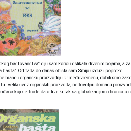
skog baštovanstva” čiju sam koricu oslikala drvenim bojama, a za
a bašta”. Od tada do danas obišla sam Srbiju uzduž i popreko
e hrane i organsku proizvodnju. U međuvremenu, dobili smo zak
ržištu…veliki uvoz organskih proizvoda, nedovoljnu domaću proizvodn
zvođača koji se trude da održe korak sa globalizacijom i hronično 