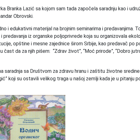
orka Branka Lazić sa kojom sam tada započela saradnju kao i udru
sandar Obrovski.
jedno i edukativni materijal na brojnim seminarima i predavanjima. 
 i predavanja iz organske poljoprivrede koja su organizovala ekol
tucije, opštine i mesne zajednice širom Srbije, kao predavač po p
tu čast da za njih pišem: “Zdrav život”, “Moć prirode”, “Dobro jutro
čajna saradnja sa Društvom za zdravu hranu i zaštitu životne sredine
ć” koji su ostavili velikog traga u našoj zemlji kada je u pitanju p