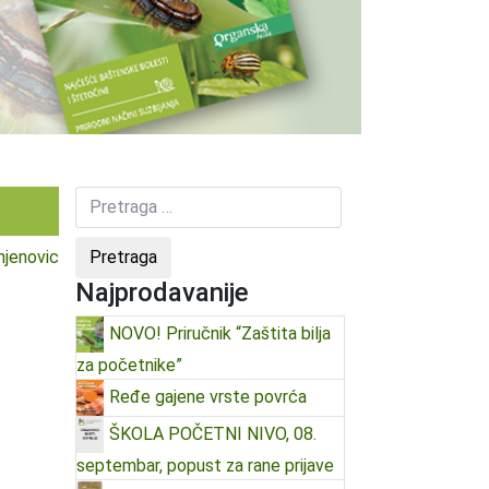
jenovic
Najprodavanije
NOVO! Priručnik “Zaštita bilja
za početnike”
Ređe gajene vrste povrća
ŠKOLA POČETNI NIVO, 08.
septembar, popust za rane prijave