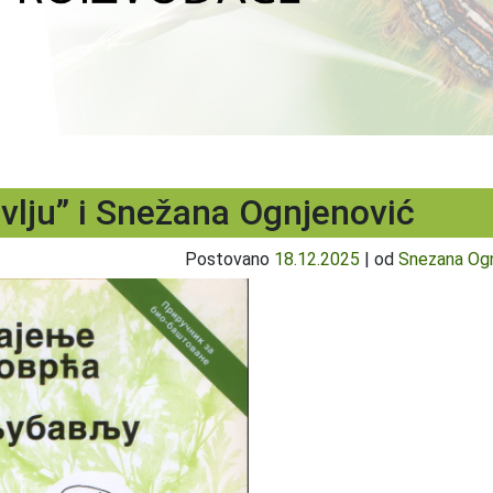
avlju” i Snežana Ognjenović
Postovano
18.12.2025
|
od
Snezana Ogn