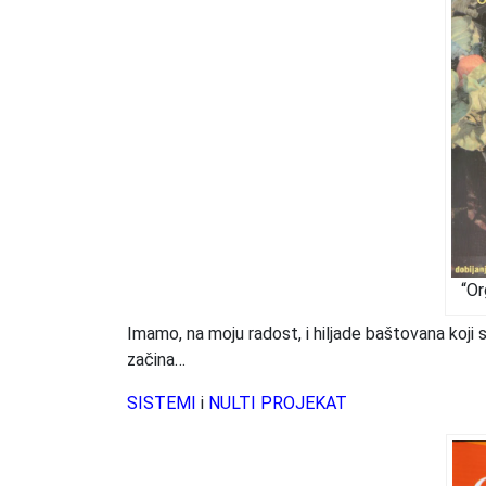
“Or
Imamo, na moju radost, i hiljade baštovana koji 
začina…
SISTEMI
i
NULTI PROJEKAT