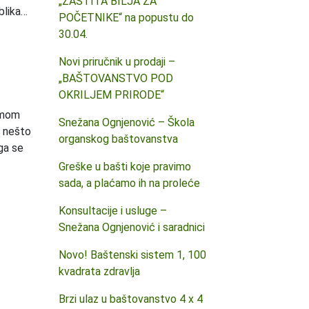
„ZAŠTITA BILJA ZA
blika…
POČETNIKE“ na popustu do
30.04.
Novi priručnik u prodaji –
„BAŠTOVANSTVO POD
OKRILJEM PRIRODE“
u mom
Snežana Ognjenović – Škola
i nešto
organskog baštovanstva
oga se
Greške u bašti koje pravimo
sada, a plaćamo ih na proleće
Konsultacije i usluge –
Snežana Ognjenović i saradnici
Novo! Baštenski sistem 1, 100
kvadrata zdravlja
Brzi ulaz u baštovanstvo 4 x 4