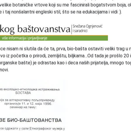
velike botaničke vrtove koji su me fascinirali bogatstvom boja, o
i taj nonšalantni engleski stil, što se na edukacijama i vidi :).
e nisam ni slutila da će ta, prva, bio-bašta ostaviti veliki trag 
vo iz početka o prirodi, zemljištu, biljkama…Od tada je prošlo 20 
e organske bašte) je odrastao kao i deca naših prijatelja, mnogo t
novi.