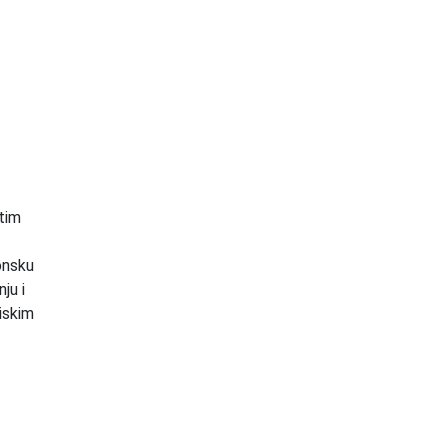
tim
onsku
ju i
niskim