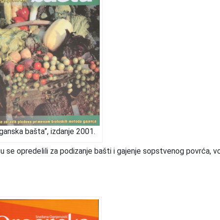
ganska bašta”, izdanje 2001.
su se opredelili za podizanje bašti i gajenje sopstvenog povrća, v