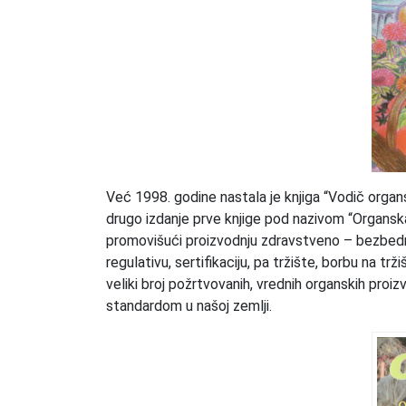
Već 1998. godine nastala je knjiga “Vodič organ
drugo izdanje prve knjige pod nazivom “Organsk
promovišući proizvodnju zdravstveno – bezbedn
regulativu, sertifikaciju, pa tržište, borbu na t
veliki broj požrtvovanih, vrednih organskih proi
standardom u našoj zemlji.