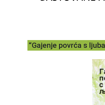
“Gajenje povrća s ljub