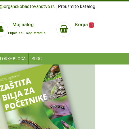
e@organskobastovanstvo.rs
Preuzmite katalog
Moj nalog
Korpa
0
|
Prijavi se
Registracija
TORKE BLOGA
BLOG
Next