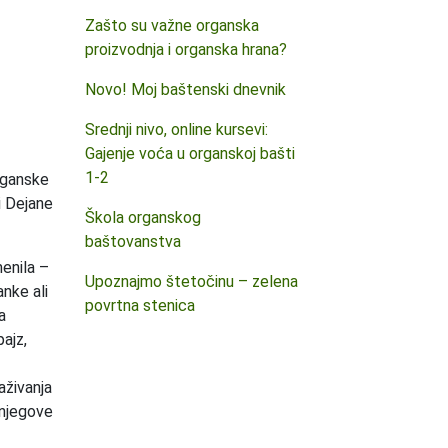
Zašto su važne organska
proizvodnja i organska hrana?
Novo! Moj baštenski dnevnik
Srednji nivo, online kursevi:
Gajenje voća u organskoj bašti
1-2
rganske
i Dejane
Škola organskog
baštovanstva
menila –
Upoznajmo štetočinu – zelena
nke ali
povrtna stenica
a
ajz,
aživanja
 njegove