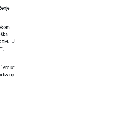
ženje
Tokom
oška
ozivu. U
”,
 “Vrelo”
odizanje