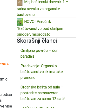
Moj baštenski dnevnik 1 –
radna sveska za organske
baštovane
NOVO! Priručnik
“Baštovanstvo pod okriljem
prirode”, rasprodato
Skorašnji članci
Omiljeno povrće – čeri
paradajz
demo u
Predavanje: Organsko
baštovanstvo i klimatske
promene
jam o
Organska bašta od nule –
postanite samouveren
orodica
baštovan za samo 12 sati!
a
sve više