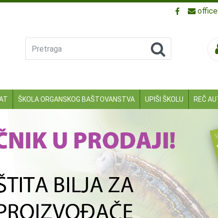
offic
Pretraga
KAT
ŠKOLA ORGANSKOG BAŠTOVANSTVA
UPIŠI ŠKOLU
REČ AU