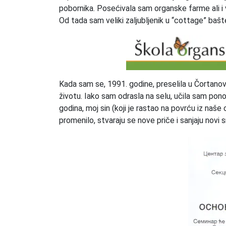
pobornika. Posećivala sam organske farme ali i 
Od tada sam veliki zaljubljenik u “cottage” bašte 
Kada sam se, 1991. godine, preselila u Čortanovc
životu. Iako sam odrasla na selu, učila sam pono
godina, moj sin (koji je rastao na povrću iz naš
promenilo, stvaraju se nove priče i sanjaju novi s